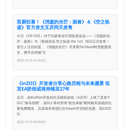
双厨狂喜！《消逝的光芒：困兽》＆《空之轨
迹》官方发文互庆同天发售
今日（9月19日）对于玩家来说可谓惊喜连连——《消逝的光
芒：困兽》与《英雄传说 空之轨迹 the 1st》同日正式发售！
更引人注目的是，《消逝的光芒》开发商Techland特意配图发
文，携手吉祥物“天
2025-12-10 01:45:03
《inZOI》开发者分享心路历程与未来愿景 坦
言EA阶段或将持续至27年
近日，由Krafton开发的生活模拟游戏《inZOI》上线了其首个
DLC“海岛假期”，该DLC将对所有“抢先体验”期间购买游戏的玩
家免费赠送，且游戏本体现已在Steam开启8折优惠。现inZOI
St
2025-12-10 00:30:03