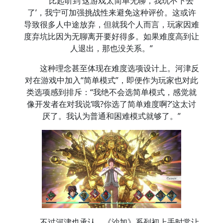
“比起听到‘这游戏太简单无聊，我玩不下去
了’，我宁可加强挑战性来避免这种评价。这或许
导致很多人中途放弃，但就我个人而言，玩家因难
度弃坑比因为无聊离开要好得多。如果难度高到让
人退出，那也没关系。”
这种理念甚至体现在难度选项设计上。河津反
对在游戏中加入“简单模式”，即便作为玩家也对此
类选项感到排斥：“我绝不会选简单模式，感觉就
像开发者在对我说‘哦?你选了简单难度啊?’这太讨
厌了。我认为普通和困难模式就够了。”
不过河津也承认，《沙加》系列初上手时常让