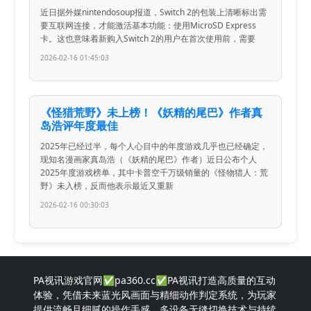
近日据外媒nintendosoup报道，Switch 2的包装上清晰标出需
要互联网连接，才能激活基本功能：使用MicroSD Express
卡。这也意味着新购入Switch 2的用户在首次使用前，需要
2026-02-16 01:45:03
《怪猎荒野》未上榜！《妖精的尾巴》作者真
岛浩评年度最佳
2025年已经过半，每个人心目中的年度游戏几乎也已经确定，
现知名漫画家真岛浩（《妖精的尾巴》作者）近日公布个人
2025年度游戏榜单，其中卡普空千万级销量的《怪物猎人：荒
野》未入榜，反而他表示最近又重新
2026-02-16 00:30:03
PA视讯游戏官网✅pa360.cc✅PA视讯打造高质量的互动
体验，凭借未来蓝光风画面与精细动作判定系统，为玩家
提供流畅且细腻的操作手感。多设备无缝切换技术与持续