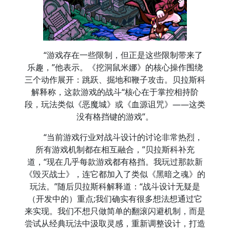
“游戏存在一些限制，但正是这些限制带来了
乐趣，”他表示。《挖洞鼠米娜》的核心操作围绕
三个动作展开：跳跃、掘地和鞭子攻击。贝拉斯科
解释称，这款游戏的战斗“核心在于掌控相持阶
段，玩法类似《恶魔城》或《血源诅咒》——这类
没有格挡键的游戏”。
“当前游戏行业对战斗设计的讨论非常热烈，
所有游戏机制都在相互融合，”贝拉斯科补充
道，“现在几乎每款游戏都有格挡。我玩过那款新
《毁灭战士》，连它都加入了类似《黑暗之魂》的
玩法。”随后贝拉斯科解释道：“战斗设计无疑是
（开发中的）重点;我们确实有很多想法想通过它
来实现。我们不想只做简单的翻滚闪避机制，而是
尝试从经典玩法中汲取灵感，重新调整设计，打造