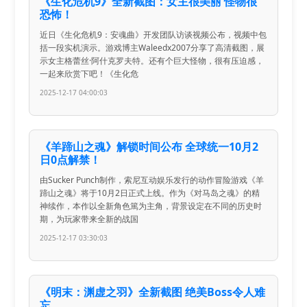
《生化危机9》全新截图：女主很美丽 怪物很
恐怖！
近日《生化危机9：安魂曲》开发团队访谈视频公布，视频中包
括一段实机演示。游戏博主Waleedx2007分享了高清截图，展
示女主格蕾丝·阿什克罗夫特。还有个巨大怪物，很有压迫感，
一起来欣赏下吧！《生化危
2025-12-17 04:00:03
《羊蹄山之魂》解锁时间公布 全球统一10月2
日0点解禁！
由Sucker Punch制作，索尼互动娱乐发行的动作冒险游戏《羊
蹄山之魂》将于10月2日正式上线。作为《对马岛之魂》的精
神续作，本作以全新角色篤为主角，背景设定在不同的历史时
期，为玩家带来全新的战国
2025-12-17 03:30:03
《明末：渊虚之羽》全新截图 绝美Boss令人难
忘