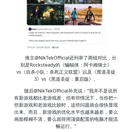
推主@NikTekOfficial还列举了两组对比，分
别是Rocksteady的《蝙蝠侠：阿卡姆骑士》
vs《自杀小队：杀死正义联盟》以及《黑道圣徒
3》vs《黑道圣徒：重启版》。
随后@NikTekOfficial补充说：“我并不是说所
有新游戏都比老游戏差，但有些情况下，当你把一
些新游戏和老游戏比较时，这些问题就会很快显现
出来。而且，新游戏的优化水平也越来越差，要么
画面模糊不清，要么就得用顶级配置的电脑才能流
畅运行。”