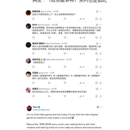
网友：《暗黑破坏神》系列也是如此