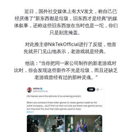
近日，国外社交媒体上有大V发文，称自己已
经厌倦了“新东西都是垃圾，旧东西才是经典”的媒
体叙事，还称这些旧东西放在当时也是一坨，你们
只是刻意掩盖。
对此推主@NikTekOfficial进行了反驳，他首
先就开门见山地表示，老游戏就是经典。
他说：“当你把同一家公司制作的新老游戏对
比时，你会发现这些新作不光是垃圾，而且还缺乏
老游戏曾经有过的那种灵魂。”