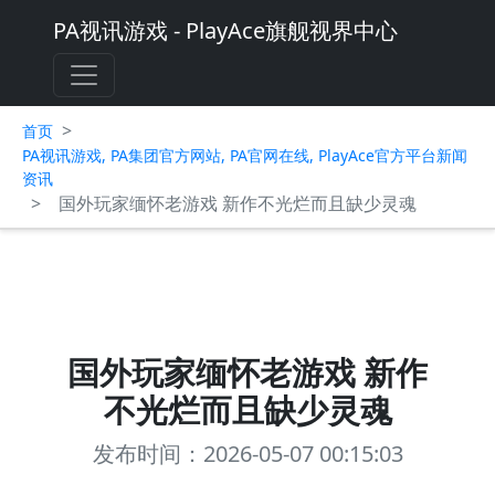
PA视讯游戏 - PlayAce旗舰视界中心
>
首页
PA视讯游戏, PA集团官方网站, PA官网在线, PlayAce官方平台新闻
资讯
>
国外玩家缅怀老游戏 新作不光烂而且缺少灵魂
国外玩家缅怀老游戏 新作
不光烂而且缺少灵魂
发布时间：2026-05-07 00:15:03