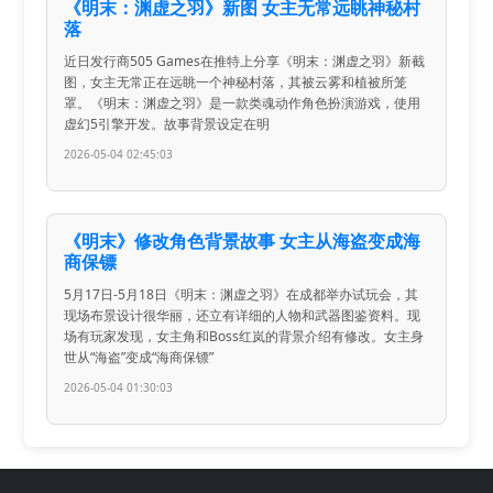
《明末：渊虚之羽》新图 女主无常远眺神秘村
落
近日发行商505 Games在推特上分享《明末：渊虚之羽》新截
图，女主无常正在远眺一个神秘村落，其被云雾和植被所笼
罩。《明末：渊虚之羽》是一款类魂动作角色扮演游戏，使用
虚幻5引擎开发。故事背景设定在明
2026-05-04 02:45:03
《明末》修改角色背景故事 女主从海盗变成海
商保镖
5月17日-5月18日《明末：渊虚之羽》在成都举办试玩会，其
现场布景设计很华丽，还立有详细的人物和武器图鉴资料。现
场有玩家发现，女主角和Boss红岚的背景介绍有修改。女主身
世从“海盗”变成“海商保镖”
2026-05-04 01:30:03