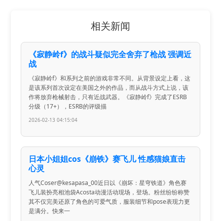
相关新闻
《寂静岭f》的战斗疑似完全舍弃了枪战 强调近
战
《寂静岭f》和系列之前的游戏非常不同。从背景设定上看，这
是该系列首次设定在美国之外的作品，而从战斗方式上说，该
作将放弃枪械射击，只有近战武器。《寂静岭f》完成了ESRB
分级（17+），ESRB的评级描
2026-02-13 04:15:04
日本小姐姐cos《崩铁》赛飞儿 性感猫娘直击
心灵
人气Coser@kesapasa_00近日以《崩坏：星穹铁道》角色赛
飞儿装扮亮相池袋Acosta动漫活动现场，登场。粉丝纷纷称赞
其不仅完美还原了角色的可爱气质，服装细节和pose表现力更
是满分。快来一