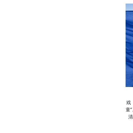
戏
童
清