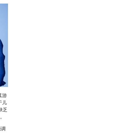
在其游
于儿
缺乏
。
强调