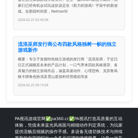
家们已经有机会试玩这款设定在《权力的游戏》宇宙中的新游
戏。在那段时间里，Netmarbl
2026-02-25 02:45:04
流浪巫师发行商公布四款风格独树一帜的独立
游戏新作
概要：专注于发掘特色独立游戏的发行商「流浪巫师」于近日
日正式揭晓其未来的产品计划，一口气带来四款风格迥异、各
具魅力的独立游戏作品，涵盖高速动作、心理恐怖、克苏鲁风
格卡牌角色扮演及雪山度假村经营模拟等多
2026-02-25 00:15:04
PA视讯游戏官网✅pa360.cc✅PA视讯打造高质量的互动
体验，凭借未来蓝光风画面与精细动作判定系统，为玩家
提供流畅且细腻的操作手感。多设备无缝切换技术与持续
更新的内容编织出一个多元沉浸的游戏世界，让每一次互