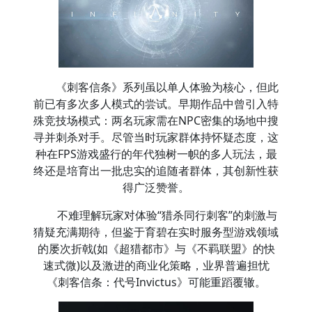
《刺客信条》系列虽以单人体验为核心，但此
前已有多次多人模式的尝试。早期作品中曾引入特
殊竞技场模式：两名玩家需在NPC密集的场地中搜
寻并刺杀对手。尽管当时玩家群体持怀疑态度，这
种在FPS游戏盛行的年代独树一帜的多人玩法，最
终还是培育出一批忠实的追随者群体，其创新性获
得广泛赞誉。
不难理解玩家对体验“猎杀同行刺客”的刺激与
猜疑充满期待，但鉴于育碧在实时服务型游戏领域
的屡次折戟(如《超猎都市》与《不羁联盟》的快
速式微)以及激进的商业化策略，业界普遍担忧
《刺客信条：代号Invictus》可能重蹈覆辙。