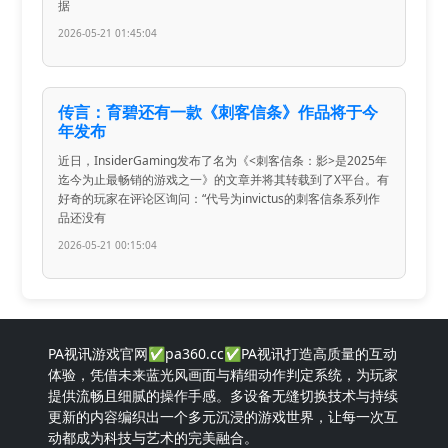
据
2026-05-21 01:45:04
传言：育碧还有一款《刺客信条》作品将于今
年发布
近日，InsiderGaming发布了名为《<刺客信条：影>是2025年
迄今为止最畅销的游戏之一》的文章并将其转载到了X平台。有
好奇的玩家在评论区询问：“代号为invictus的刺客信条系列作
品还没有
2026-05-21 00:15:04
PA视讯游戏官网✅pa360.cc✅PA视讯打造高质量的互动
体验，凭借未来蓝光风画面与精细动作判定系统，为玩家
提供流畅且细腻的操作手感。多设备无缝切换技术与持续
更新的内容编织出一个多元沉浸的游戏世界，让每一次互
动都成为科技与艺术的完美融合。