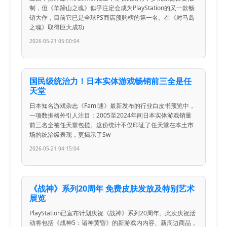
制，但《羊蹄山之魂》似乎注定会成为PlayStation的又一款畅
销大作，目前它已是全球PS商店预购榜的第一名。在《对马岛
之魂》取得巨大成功
2026-05-21 05:00:04
国民级统治力！日本实体游戏畅销前三全是任
天堂
日本知名游戏杂志《Fami通》最新发布的行业白皮书预览中，
一项数据格外引人注目：2005至2024年间日本实体游戏销量
前三名全被任天堂包揽。这份统计不仅印证了任天堂在本土市
场的统治级表现，更揭示了Sw
2026-05-21 04:15:04
《战神》系列20周年 免费皮肤发放及特别艺术
展览
PlayStation已宣布计划庆祝《战神》系列20周年。此次庆祝活
动将包括《战神5：诸神黄昏》的新游戏内内容、新周边商品，