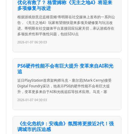
优化有救了？ 格雷姆称《无主之地4》将迎来
多项修复与改进
根据游戏创意总监格雷姆·蒂明斯在社交媒体上发布的一系列公
告，《无主之地4》玩家有望很快迎来多项关键修复与玩法改
进。蒂明斯在社交媒体平台直接回应玩家关切，承认游戏存在
多项技术性和平衡性问题，包括SDU点
2026-01-07 06:30:03
PS6硬件性能不会有巨大提升 变革来自AI和光
追
近日PlayStation首席架构师马克・塞尔尼(Mark Cerny)接受
Digital Foundry采访，他表示PS6的硬件性能不会有巨大提
升，变革更多来自于AI和光线追踪等技术应用。马克・塞
2026-01-07 04:30:03
《生化危机9：安魂曲》氛围将更接近2代！强
调城市的压迫感