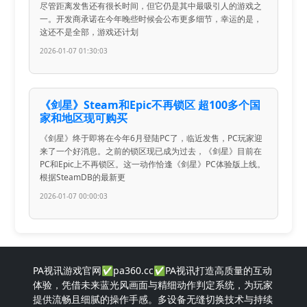
尽管距离发售还有很长时间，但它仍是其中最吸引人的游戏之
一。开发商承诺在今年晚些时候会公布更多细节，幸运的是，
这还不是全部，游戏还计划
2026-01-07 01:30:03
《剑星》Steam和Epic不再锁区 超100多个国
家和地区现可购买
《剑星》终于即将在今年6月登陆PC了，临近发售，PC玩家迎
来了一个好消息。之前的锁区现已成为过去，《剑星》目前在
PC和Epic上不再锁区。这一动作恰逢《剑星》PC体验版上线。
根据SteamDB的最新更
2026-01-07 00:00:03
PA视讯游戏官网✅pa360.cc✅PA视讯打造高质量的互动
体验，凭借未来蓝光风画面与精细动作判定系统，为玩家
提供流畅且细腻的操作手感。多设备无缝切换技术与持续