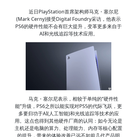
近日PlayStation首席架构师马克・塞尔尼
(Mark Cerny)接受Digital Foundry采访，他表示
PS6的硬件性能不会有巨大提升，变革更多来自于
AI和光线追踪等技术应用。
马克・塞尔尼表示，相较于单纯的“硬件性
能”升级，PS6之所以能实现对PS5的代际飞跃，更
多要归功于AI(人工智能)和光线追踪等技术的应
用。这点也得到其他硬件厂商的认同：如今无论是
主机还是电脑的算力、处理能力、内存等核心配置
的提升，带来的体验改善已远不如前几代产品明