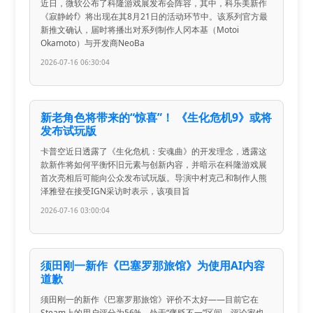
近日，微软公布了科隆游戏展发布会阵容，其中，科乐美新作
《寂静岭f》将出现在其8月21日的活动环节中。该系列官方最
新推文确认，届时将播出对系列制作人冈本基（Motoi
Okamoto）与开发商NeoBa
2026-07-16 06:30:04
新老角色将带来的“惊喜”！ 《生化危机9》或将
发布试玩版
卡普空近日透露了《生化危机：安魂曲》的开发理念，透露这
款新作将如何平衡怀旧元素与创新内容，并暗示在科隆游戏展
首次亮相后可能向公众发布试玩版。导演中村克己和制作人熊
泽雅登在接受IGN采访时表示，该项目旨
2026-07-16 03:00:04
须田刚一新作《巴塞罗那旅馆》为使用AI内容
道歉
须田刚一的新作《巴塞罗那旅馆》评价不太好——目前它在
Steam上的用户评分为56%，处于“褒贬不一”区间，评论家也