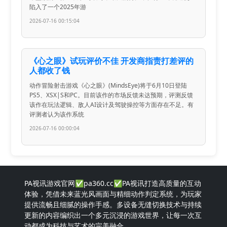
陷入了一个2025年游
2026-07-16 00:15:04
《心之眼》试玩评价不佳 开发商指责打差评的
人都收了钱
动作冒险射击游戏《心之眼》(MindsEye)将于6月10日登陆
PS5、XSX|S和PC。目前该作的市场反馈未达预期，评测反馈
该作在玩法逻辑、敌人AI设计及驾驶操控等方面存在不足。有
评测者认为该作系统
2026-07-16 00:00:04
PA视讯游戏官网✅pa360.cc✅PA视讯打造高质量的互动
体验，凭借未来蓝光风画面与精细动作判定系统，为玩家
提供流畅且细腻的操作手感。多设备无缝切换技术与持续
更新的内容编织出一个多元沉浸的游戏世界，让每一次互
动都成为科技与艺术的完美融合。