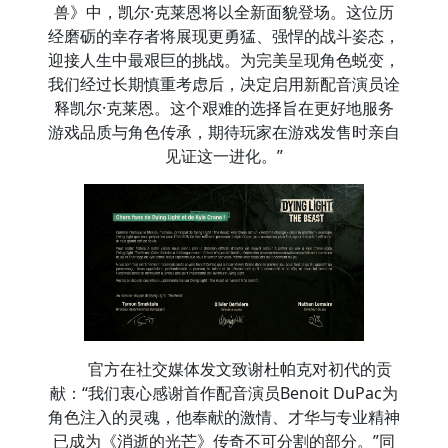
兽》中，凯尔·克莱恩将以全新面貌登场。这位历
经磨砺的幸存者将展现更勇猛、强悍的战斗姿态，
迎接人生中最艰巨的挑战。为完美呈现角色蜕变，
我们经过长期慎重考虑后，决定启用新配音演员诠
释凯尔·克莱恩。这个艰难的选择旨在更好地服务
游戏品质与角色传承，期待玩家在游戏发售时亲自
见证这一进化。”
官方在社交媒体发文致谢杜帕克对初代的贡
献：“我们衷心感谢首作配音演员Benoit DuPac为
角色注入的灵魂，他奉献的激情、才华与专业精神
已成为《消逝的光芒》传奇不可分割的部分。”同