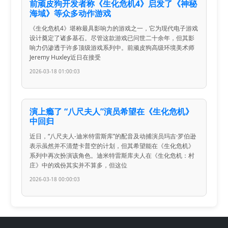
前顽皮狗开发者称《生化危机4》启发了《神秘
海域》等众多动作游戏
《生化危机4》堪称最具影响力的游戏之一，它为现代电子游戏
设计奠定了诸多基石。尽管这款游戏已问世二十余年，但其影
响力仍渗透于许多顶级游戏系列中。前顽皮狗高级环境美术师
Jeremy Huxley近日在接受
2026-03-18 01:00:03
演上瘾了 “八尺夫人”演员希望在《生化危机》
中回归
近日，“八尺夫人-迪米特雷斯库”的配音及动捕演员玛吉·罗伯逊
表示虽然并不清楚卡普空的计划，但其希望能在《生化危机》
系列中再次扮演该角色。迪米特雷斯库夫人在《生化危机：村
庄》中的戏份其实并不算多，但这位
2026-03-18 00:00:03