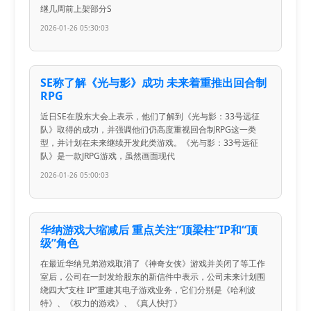
继几周前上架部分S
2026-01-26 05:30:03
SE称了解《光与影》成功 未来着重推出回合制
RPG
近日SE在股东大会上表示，他们了解到《光与影：33号远征
队》取得的成功，并强调他们仍高度重视回合制RPG这一类
型，并计划在未来继续开发此类游戏。《光与影：33号远征
队》是一款JRPG游戏，虽然画面现代
2026-01-26 05:00:03
华纳游戏大缩减后 重点关注“顶梁柱”IP和“顶
级”角色
在最近华纳兄弟游戏取消了《神奇女侠》游戏并关闭了等工作
室后，公司在一封发给股东的新信件中表示，公司未来计划围
绕四大“支柱 IP”重建其电子游戏业务，它们分别是《哈利波
特》、《权力的游戏》、《真人快打》