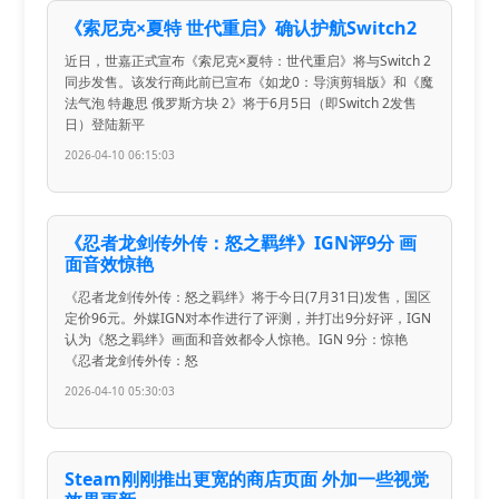
《索尼克×夏特 世代重启》确认护航Switch2
近日，世嘉正式宣布《索尼克×夏特：世代重启》将与Switch 2
同步发售。该发行商此前已宣布《如龙0：导演剪辑版》和《魔
法气泡 特趣思 俄罗斯方块 2》将于6月5日（即Switch 2发售
日）登陆新平
2026-04-10 06:15:03
《忍者龙剑传外传：怒之羁绊》IGN评9分 画
面音效惊艳
《忍者龙剑传外传：怒之羁绊》将于今日(7月31日)发售，国区
定价96元。外媒IGN对本作进行了评测，并打出9分好评，IGN
认为《怒之羁绊》画面和音效都令人惊艳。IGN 9分：惊艳
《忍者龙剑传外传：怒
2026-04-10 05:30:03
Steam刚刚推出更宽的商店页面 外加一些视觉