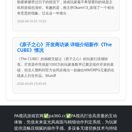
勒紧裤腰带过日子的情况下，游戏玩家最不希望看到的就是主
机和游戏也涨价。有趣的是，推主@Okami13_发现了一个相当
有意思的现象。过去这一年推出
2026-04-10 01:15:03
《原子之心》开发商访谈 详细介绍新作《The
CUBE》情况
《The CUBE》的揭晓无疑让《原子之心》的玩家们倍感惊
喜。尽管原作凭借超1000万的玩家基数早已奠定续作开发的基
础，但没人预料到官方会同步推出一款融合MMORPG元素的在
线多人衍生作品。Mundf
2026-04-09 23:45:03
PA视讯游戏官网✅pa360.cc✅PA视讯打造高质量的互动
体验，凭借未来蓝光风画面与精细动作判定系统，为玩家
提供流畅且细腻的操作手感。多设备无缝切换技术与持续