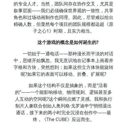
的专业人才。当然，团队间存在协作交叉，尤其是
叙事层面——我们必须确保世界观的一致性，共享
角色和过场动画制作也同理。因此，尽管难以给出
精确人数，但显然每个项目的团队规模都远超《原
子之心1》时期，且实力相当。
这个游戏的概念是如何诞生的?
一切始于一通电话——那种漫长而平淡的对话
中，思绪开始飘忽。我无意识地在记事本上画着井
字格和方块，突然想到：如果这些立方体块能旋转
呢?如果它的表面可以移动、折叠、扩展呢?
如果这个结构不仅是抽象的，而是“活着
的”——一个能影响移动、物理规则、逻辑甚至多
人互动的空间呢?这个瞬间点燃了灵感。我和执行
制片人兼联合创始人奥列格·戈罗迪申宁悄悄退出
通话，接下来的两小时完全沉浸在创作中——最
终，《The CUBE》应运而生。