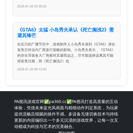
2026-01-20 02:30:03
《GTA6》太猛 小岛秀夫承认《死亡搁浅2》需
避其锋芒
在近日的广播节目中，游戏制作人小岛秀夫谈到《GTA6》潜在
发售日对业内厂商发行策略的影响。小岛秀夫表示，《GTA6》
的存在导致各大厂商都对其避而远之，尽可能选择远离其可能
得发售日期，而《死亡搁浅2》也
2026-01-20 00:15:03
PA视讯游戏官网✅pa360.cc✅PA视讯打造高质量的互动
体验，凭借未来蓝光风画面与精细动作判定系统，为玩家
提供流畅且细腻的操作手感。多设备无缝切换技术与持续
更新的内容编织出一个多元沉浸的游戏世界，让每一次互
动都成为科技与艺术的完美融合。