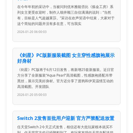
在今年年初的采访中，当被问到优米雅能否比《炼金工房》系
列女主更受欢迎时，制作人细井顺三自信满满的说到：“当然
有，目标是人气超越莱莎。”采访在欢声笑语中结束，大家对于
这个简短的问题并没有多在意，可当我实
2026-01-20 06:00:03
《剑星》PC版新服装截图 女主穿性感旗袍展示
好身材
《剑星》PC版将于6月12日发售，将新增25套新服装。近日官
方分享了全新服装“Aqua Pearl”高清截图，性感旗袍搭配吊带
黑丝，展示完美好身材。官方还分享了渡鸦和伊芙温情互动的
高清截图。开发团队
2026-01-20 05:00:03
Switch 2发售首批用户迎新 官方严禁配送放置
任天堂Switch 2今天正式发售，相信还有大批玩家根本就买不
到，任天堂官方也已经预料到了，有玩家发现任天堂在配送箱