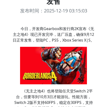
发售
发布时间：2025-12-19 03:15:03
今日，开发商Gearbox和发行商2K宣布《无
主之地4》现已开发完毕，送厂压盘，确保9月12
日正常发售，登陆PC，PS5，Xbox Series X|S。
《无主之地4》也将登陆任天堂Switch 2平
台，但要等到10月3日才能游玩。性能方面，
Switch 2版不支持60FPS，稳定在30FPS，支持