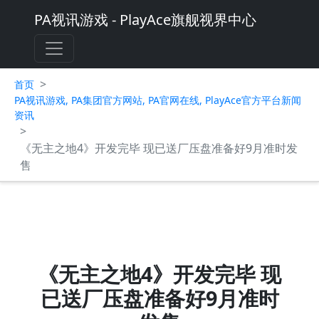
PA视讯游戏 - PlayAce旗舰视界中心
>
首页
PA视讯游戏, PA集团官方网站, PA官网在线, PlayAce官方平台新闻
资讯
>
《无主之地4》开发完毕 现已送厂压盘准备好9月准时发
售
《无主之地4》开发完毕 现
已送厂压盘准备好9月准时