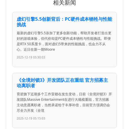
相关新闻
虚幻引擎5.5创新背后：PC硬件成本牺牲与性能
挑战
最新的虚幻引擎5.5添加了更多创新功能，帮助开发者打造出更
好的游戏体验，但代价却是PC硬件成本牺牲与性能挑战。即便
是RTX 50系显卡，面对虚幻5带来的性能挑战，也会力不从
心。近日在新一期Moore
2025-12-19 05:30:03
《全境封锁3》开发团队正在重组 官方招募主
动离职者
育碧旗下近期多个工作室都在发生变动，日前《全境封锁3》开
发团队Massive Entertainment在进行大规模重组，官方招募
主动意愿离职者，当然承诺给于丰厚补偿，目前官方强调仍会
尽全力开发《全境
2025-12-19 05:15:03