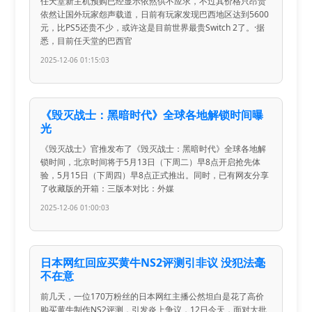
任天堂新主机预购已经显示依然供不应求，不过其价格只昂贵
依然让国外玩家怨声载道，日前有玩家发现巴西地区达到5600
元，比PS5还贵不少，或许这是目前世界最贵Switch 2了。·据
悉，目前任天堂的巴西官
2025-12-06 01:15:03
《毁灭战士：黑暗时代》全球各地解锁时间曝
光
《毁灭战士》官推发布了《毁灭战士：黑暗时代》全球各地解
锁时间，北京时间将于5月13日（下周二）早8点开启抢先体
验，5月15日（下周四）早8点正式推出。同时，已有网友分享
了收藏版的开箱：三版本对比：外媒
2025-12-06 01:00:03
日本网红回应买黄牛NS2评测引非议 没犯法毫
不在意
前几天，一位170万粉丝的日本网红主播公然坦白是花了高价
购买黄牛制作NS2评测，引发炎上争议，12日今天，面对大批