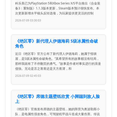
科乐美已为PlayStation 5和Xbox Series X/S平台推出《合金装
备3：重制版》1.1.3版本更新，Steam版本预计很快发布。本
次更新新增水平镜头反转选项，为玩家提供更灵活的控制
2026-07-09 03:30:03
《绝区零》新代理人伊德海莉 S级冰属性命破
角色
近日《绝区零》官方公布了新代理人伊德海莉，她属于怪啖
屋，是S级冰属性命破角色。“真希望所有的故事都没有结局，
那样我就有了不停翻页的勇气。”故事是作者对事实进行的浪漫
侵蚀。无论是言之凿凿还是天方夜谭，和
2026-07-09 02:45:03
《绝区零》席德主题壁纸欣赏 小脚踹到敌人脸
上
《绝区零》官推发布席德的主题壁纸，她的阵营为奥波勒斯小
队，是电属性强攻角色，可驾驶机甲战斗造成大量伤害。传说