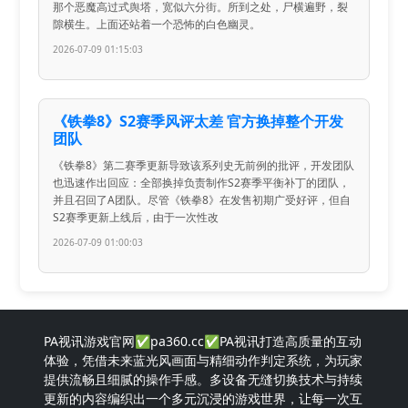
那个恶魔高过式舆塔，宽似六分街。所到之处，尸横遍野，裂
隙横生。上面还站着一个恐怖的白色幽灵。
2026-07-09 01:15:03
《铁拳8》S2赛季风评太差 官方换掉整个开发
团队
《铁拳8》第二赛季更新导致该系列史无前例的批评，开发团队
也迅速作出回应：全部换掉负责制作S2赛季平衡补丁的团队，
并且召回了A团队。尽管《铁拳8》在发售初期广受好评，但自
S2赛季更新上线后，由于一次性改
2026-07-09 01:00:03
PA视讯游戏官网✅pa360.cc✅PA视讯打造高质量的互动
体验，凭借未来蓝光风画面与精细动作判定系统，为玩家
提供流畅且细腻的操作手感。多设备无缝切换技术与持续
更新的内容编织出一个多元沉浸的游戏世界，让每一次互