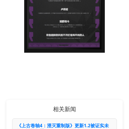
相关新闻
《上古卷轴4：湮灭重制版》更新1.2被证实未