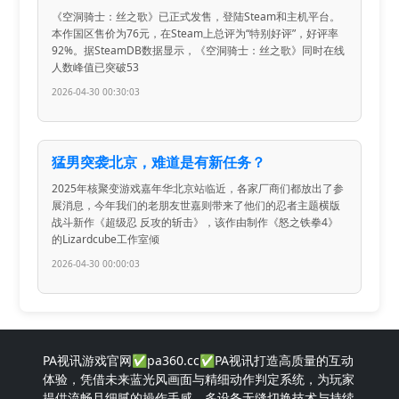
《空洞骑士：丝之歌》已正式发售，登陆Steam和主机平台。
本作国区售价为76元，在Steam上总评为“特别好评”，好评率
92%。据SteamDB数据显示，《空洞骑士：丝之歌》同时在线
人数峰值已突破53
2026-04-30 00:30:03
猛男突袭北京，难道是有新任务？
2025年核聚变游戏嘉年华北京站临近，各家厂商们都放出了参
展消息，今年我们的老朋友世嘉则带来了他们的忍者主题横版
战斗新作《超级忍 反攻的斩击》，该作由制作《怒之铁拳4》
的Lizardcube工作室倾
2026-04-30 00:00:03
PA视讯游戏官网✅pa360.cc✅PA视讯打造高质量的互动
体验，凭借未来蓝光风画面与精细动作判定系统，为玩家
提供流畅且细腻的操作手感。多设备无缝切换技术与持续