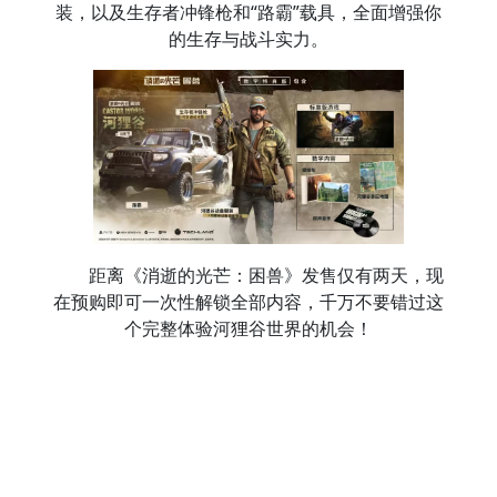
装，以及生存者冲锋枪和“路霸”载具，全面增强你
的生存与战斗实力。
距离《消逝的光芒：困兽》发售仅有两天，现
在预购即可一次性解锁全部内容，千万不要错过这
个完整体验河狸谷世界的机会！