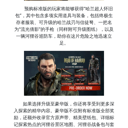
预购标准版的玩家将能够获得“哈兰超人怀旧
包”，其中包含多项实用道具与装备，包括终极生
存者服装、可升级的哈兰战刃与信徒弩、一把名
为“流光倩影”的手枪（同样附可升级图纸），以及
一辆河狸谷巡防车，助你在这片危险之地迅速立
足。
如果选择升级至豪华版，你还将享受到更多深
入探索的精华内容。豪华版不仅附有标准版全部奖
励，还额外收录官方原声带、精美壁纸包、详细标
记探索热点的河狸谷景区地图、河狸谷战备包与套