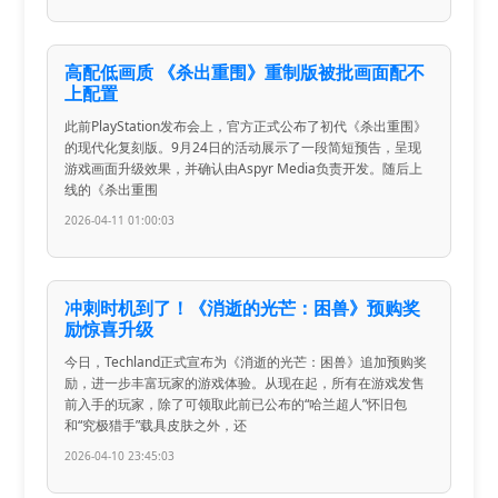
高配低画质 《杀出重围》重制版被批画面配不
上配置
此前PlayStation发布会上，官方正式公布了初代《杀出重围》
的现代化复刻版。9月24日的活动展示了一段简短预告，呈现
游戏画面升级效果，并确认由Aspyr Media负责开发。随后上
线的《杀出重围
2026-04-11 01:00:03
冲刺时机到了！《消逝的光芒：困兽》预购奖
励惊喜升级
今日，Techland正式宣布为《消逝的光芒：困兽》追加预购奖
励，进一步丰富玩家的游戏体验。从现在起，所有在游戏发售
前入手的玩家，除了可领取此前已公布的“哈兰超人”怀旧包
和“究极猎手”载具皮肤之外，还
2026-04-10 23:45:03