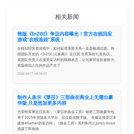
相关新闻
韩版《InZOI》争议内容曝光！官方在线回应
游戏“在线造娃”系统！
在模拟经营类游戏中，如何处理亲密关系一直是敏感话题。韩
国团队开发的《InZOI (云族裔)》近日因 生育系统引发热议，
其团队负责人在接受采访时的模糊表态，让玩家对这款被称为
韩版模拟人生的作品产生了
2026-04-11 04:30:03
制作人表示《莱莎》三部曲在商业上无需出豪
华版 只是想加更多内容
光荣特库摩近日宣布，《莱莎的炼金工房》秘密三部曲豪华包
将于2025年登陆各大平台，且仅提供数字版。 在最近接受日本
媒体4Gamer的采访时，《炼金工房》系列制作人Junzo Hosoi
透露了即将推