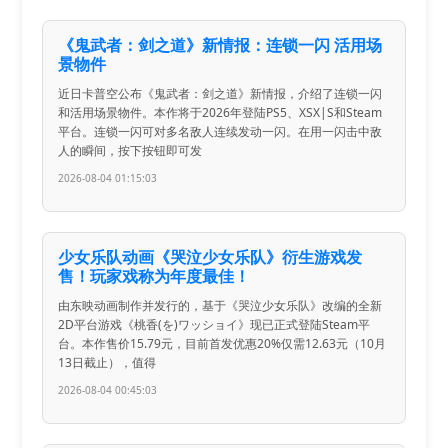
《鬼武者：剑之道》新情报：连锁一闪 活用场
景物件
近日卡普空公布《鬼武者：剑之道》新情报，介绍了连锁一闪
和活用场景物件。本作将于2026年登陆PS5、XSX|S和Steam
平台。连锁一闪可对多名敌人连续发动一闪。在用一闪击中敌
人的瞬间，按下按钮即可发
2026-08-04 01:15:03
少女乐队动画《哭泣少女乐队》衍生游戏发
售！玩家戏称为年度最佳！
由东映动画制作并发行的，基于《哭泣少女乐队》改编的全新
2D平台游戏《桃香(を)ワッショイ》现已正式登陆Steam平
台。本作售价15.79元，目前首发优惠20%仅需12.63元（10月
13日截止），值得
2026-08-04 00:45:03