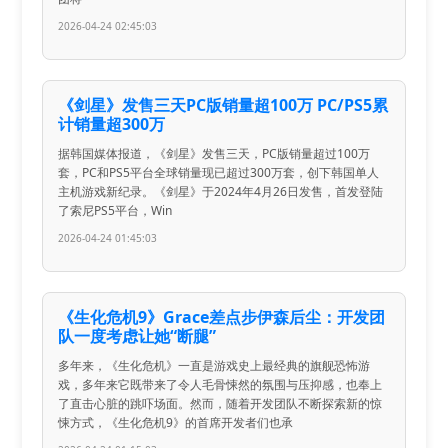
2026-04-24 02:45:03
《剑星》发售三天PC版销量超100万 PC/PS5累
计销量超300万
据韩国媒体报道，《剑星》发售三天，PC版销量超过100万
套，PC和PS5平台全球销量现已超过300万套，创下韩国单人
主机游戏新纪录。《剑星》于2024年4月26日发售，首发登陆
了索尼PS5平台，Win
2026-04-24 01:45:03
《生化危机9》Grace差点步伊森后尘：开发团
队一度考虑让她“断腿”
多年来，《生化危机》一直是游戏史上最经典的旗舰恐怖游
戏，多年来它既带来了令人毛骨悚然的氛围与压抑感，也奉上
了直击心脏的跳吓场面。然而，随着开发团队不断探索新的惊
悚方式，《生化危机9》的首席开发者们也承