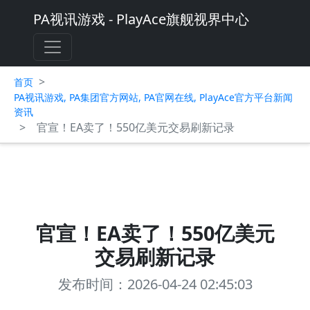
PA视讯游戏 - PlayAce旗舰视界中心
>
首页
PA视讯游戏, PA集团官方网站, PA官网在线, PlayAce官方平台新闻
资讯
>
官宣！EA卖了！550亿美元交易刷新记录
官宣！EA卖了！550亿美元
交易刷新记录
发布时间：2026-04-24 02:45:03