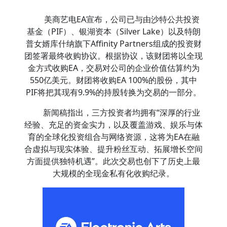
美商艺电EA宣布，公司已与由沙特公共投资
基金（PIF）、银湖资本（Silver Lake）以及特朗
普女婿库什纳旗下Affinity Partners组成的投资财
团签署最终收购协议。根据协议，该财团将以全现
金方式收购EA，交易对公司的企业价值估算约为
550亿美元。财团将收购EA 100%的股份，其中
PIF将把其现有9.9%的持股转换为交易的一部分。
新闻稿指出，三方投资者均拥有“深厚的行业
经验、充足的资金实力，以及覆盖游戏、娱乐与体
育的全球化投资组合与网络资源，这将为EA在融
合虚拟与现实体验、提升粉丝互动、拓展增长空间
方面提供独特机遇”。此次交易也创下了历史上最
大规模的全现金私有化收购纪录。