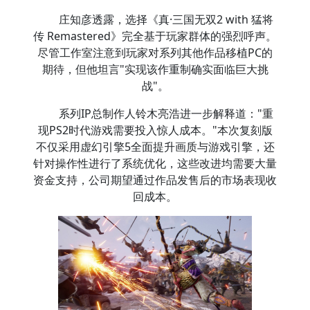
庄知彦透露，选择《真·三国无双2 with 猛将
传 Remastered》完全基于玩家群体的强烈呼声。
尽管工作室注意到玩家对系列其他作品移植PC的
期待，但他坦言"实现该作重制确实面临巨大挑
战"。
系列IP总制作人铃木亮浩进一步解释道："重
现PS2时代游戏需要投入惊人成本。"本次复刻版
不仅采用虚幻引擎5全面提升画质与游戏引擎，还
针对操作性进行了系统优化，这些改进均需要大量
资金支持，公司期望通过作品发售后的市场表现收
回成本。