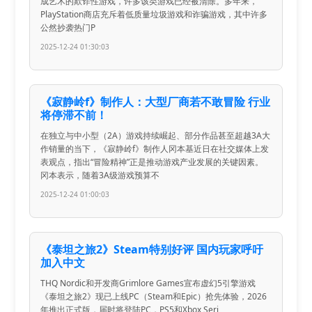
成艺术的欺诈性游戏，许多该类游戏已经被清除。多年来，
PlayStation商店充斥着低质量垃圾游戏和诈骗游戏，其中许多
公然抄袭热门P
2025-12-24 01:30:03
《寂静岭f》制作人：大型厂商若不敢冒险 行业
将停滞不前！
在独立与中小型（2A）游戏持续崛起、部分作品甚至超越3A大
作销量的当下，《寂静岭f》制作人冈本基近日在社交媒体上发
表观点，指出“冒险精神”正是推动游戏产业发展的关键因素。
冈本表示，随着3A级游戏预算不
2025-12-24 01:00:03
《泰坦之旅2》Steam特别好评 国内玩家呼吁
加入中文
THQ Nordic和开发商Grimlore Games宣布虚幻5引擎游戏
《泰坦之旅2》现已上线PC（Steam和Epic）抢先体验，2026
年推出正式版，届时将登陆PC，PS5和Xbox Seri