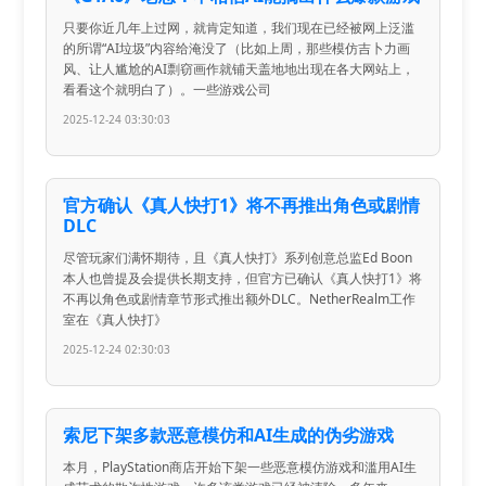
只要你近几年上过网，就肯定知道，我们现在已经被网上泛滥
的所谓“AI垃圾”内容给淹没了（比如上周，那些模仿吉卜力画
风、让人尴尬的AI剽窃画作就铺天盖地地出现在各大网站上，
看看这个就明白了）。一些游戏公司
2025-12-24 03:30:03
官方确认《真人快打1》将不再推出角色或剧情
DLC
尽管玩家们满怀期待，且《真人快打》系列创意总监Ed Boon
本人也曾提及会提供长期支持，但官方已确认《真人快打1》将
不再以角色或剧情章节形式推出额外DLC。NetherRealm工作
室在《真人快打》
2025-12-24 02:30:03
索尼下架多款恶意模仿和AI生成的伪劣游戏
本月，PlayStation商店开始下架一些恶意模仿游戏和滥用AI生