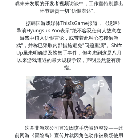
戏未来发展的开发者视频访谈中，工作室特别辟出
环节谴责一切"仇恨表达"。
据韩国游戏媒体ThisIsGame报道，《妮姬》
导演Hyungsuk Yoo表示"绝不容忍任何人故意在
游戏中植入仇恨言论，或带着此种心态接触游
戏"，并称已采取内部措施避免"问题重演"。Shift
Up虽未明确提及螃蟹手事件，但考虑到这是八月
以来游戏遭遇的最大规模争议，声明显然意有所
指。
这并非游戏公司首次因该手势被迫整改——此
前网游《冒险岛》宣传片就因角色动作被质疑使用