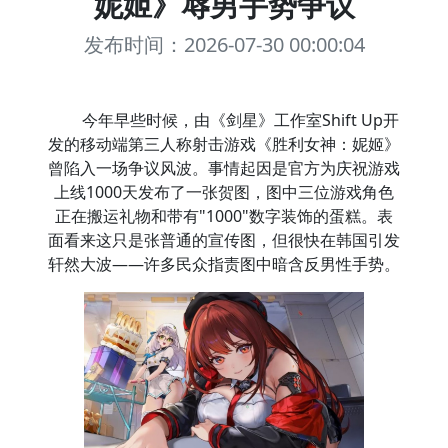
妮姬》辱男手势争议
发布时间：2026-07-30 00:00:04
今年早些时候，由《剑星》工作室Shift Up开
发的移动端第三人称射击游戏《胜利女神：妮姬》
曾陷入一场争议风波。事情起因是官方为庆祝游戏
上线1000天发布了一张贺图，图中三位游戏角色
正在搬运礼物和带有"1000"数字装饰的蛋糕。表
面看来这只是张普通的宣传图，但很快在韩国引发
轩然大波——许多民众指责图中暗含反男性手势。