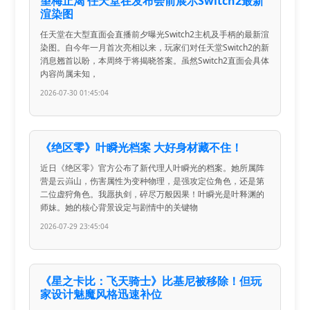
望梅止渴 任天堂在发布会前展示Switch2最新
渲染图
任天堂在大型直面会直播前夕曝光Switch2主机及手柄的最新渲
染图。自今年一月首次亮相以来，玩家们对任天堂Switch2的新
消息翘首以盼，本周终于将揭晓答案。虽然Switch2直面会具体
内容尚属未知，
2026-07-30 01:45:04
《绝区零》叶瞬光档案 大好身材藏不住！
近日《绝区零》官方公布了新代理人叶瞬光的档案。她所属阵
营是云岿山，伤害属性为变种物理，是强攻定位角色，还是第
二位虚狩角色。我愿执剑，碎尽万般因果！叶瞬光是叶释渊的
师妹。她的核心背景设定与剧情中的关键物
2026-07-29 23:45:04
《星之卡比：飞天骑士》比基尼被移除！但玩
家设计魅魔风格迅速补位