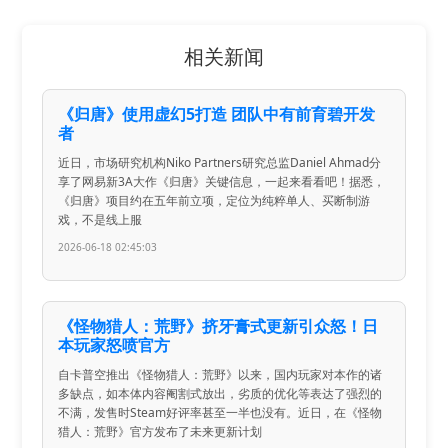
相关新闻
《归唐》使用虚幻5打造 团队中有前育碧开发
者
近日，市场研究机构Niko Partners研究总监Daniel Ahmad分
享了网易新3A大作《归唐》关键信息，一起来看看吧！据悉，
《归唐》项目约在五年前立项，定位为纯粹单人、买断制游
戏，不是线上服
2026-06-18 02:45:03
《怪物猎人：荒野》挤牙膏式更新引众怒！日
本玩家怒喷官方
自卡普空推出《怪物猎人：荒野》以来，国内玩家对本作的诸
多缺点，如本体内容阉割式放出，劣质的优化等表达了强烈的
不满，发售时Steam好评率甚至一半也没有。近日，在《怪物
猎人：荒野》官方发布了未来更新计划