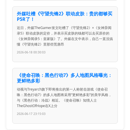
外媒吐槽《守望先锋2》联动皮肤：贵的都够买
P5R了！
近日，外媒TheGamer发文吐槽了《守望先锋2》×《女神异闻
录5》联动皮肤的定价，并表示买皮肤的钱都可以去买原价的
《女神异闻录5：皇家版》了。外媒在文中表示，自己一直没搞
懂《守望先锋2》里那些荒唐昂
2026-06-18 00:30:03
《使命召唤：黑色行动7》多人地图风格曝光：
更鲜艳多彩
动视与Treyarch旗下即将推出的第一人称射击游戏《使命召
唤：黑色行动7》的多人地图将采用“更鲜艳多彩”的美学风格，
与《黑色行动：冷战》相近。《使命召唤》知情人士
TheGhostOfHope在X上分
2026-06-17 23:15:03