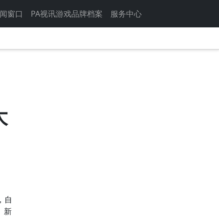
闻窗口
PA视讯游戏品牌档案
服务中心
大
，自
、新