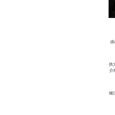
由
供
介
倾