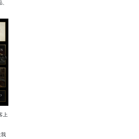
品、
博客上
让我