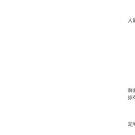
人
御
掠
定