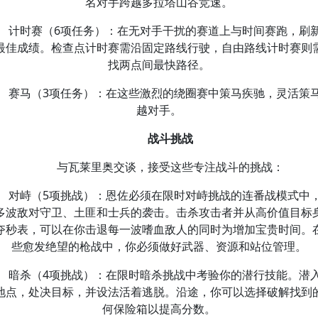
名对手跨越多拉塔山谷竞速。
计时赛（6项任务）：在无对手干扰的赛道上与时间赛跑，刷
最佳成绩。检查点计时赛需沿固定路线行驶，自由路线计时赛则
找两点间最快路径。
赛马（3项任务）：在这些激烈的绕圈赛中策马疾驰，灵活策
越对手。
战斗挑战
与瓦莱里奥交谈，接受这些专注战斗的挑战：
对峙（5项挑战）：恩佐必须在限时对峙挑战的连番战模式中
多波敌对守卫、土匪和士兵的袭击。击杀攻击者并从高价值目标
夺秒表，可以在你击退每一波嗜血敌人的同时为增加宝贵时间。
些愈发绝望的枪战中，你必须做好武器、资源和站位管理。
暗杀（4项挑战）：在限时暗杀挑战中考验你的潜行技能。潜
地点，处决目标，并设法活着逃脱。沿途，你可以选择破解找到
何保险箱以提高分数。