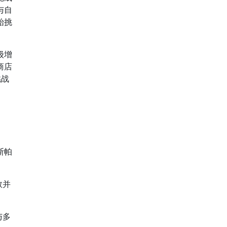
与自
始挑
级增
商店
挑战
斯帕
数并
与多