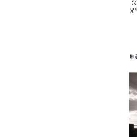
兴
界
剧