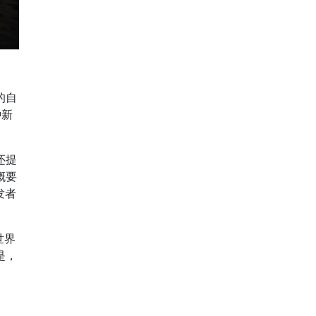
的自
种新
还提
概要
发者
世界
是，