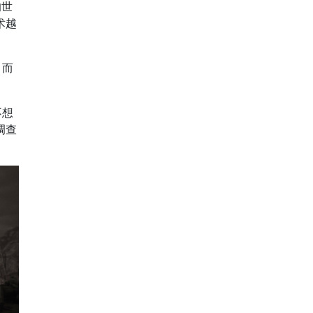
的世
术越
，而
不想
调查