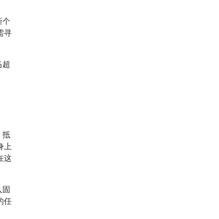
新个
需寻
马超
，抵
身上
在这
入固
的任