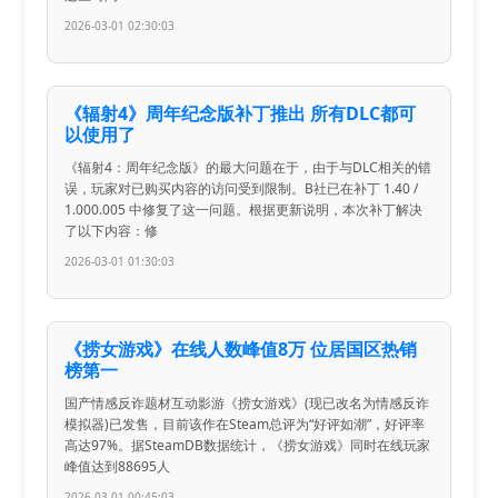
2026-03-01 02:30:03
《辐射4》周年纪念版补丁推出 所有DLC都可
以使用了
《辐射4：周年纪念版》的最大问题在于，由于与DLC相关的错
误，玩家对已购买内容的访问受到限制。B社已在补丁 1.40 /
1.000.005 中修复了这一问题。根据更新说明，本次补丁解决
了以下内容：修
2026-03-01 01:30:03
《捞女游戏》在线人数峰值8万 位居国区热销
榜第一
国产情感反诈题材互动影游《捞女游戏》(现已改名为情感反诈
模拟器)已发售，目前该作在Steam总评为“好评如潮”，好评率
高达97%。据SteamDB数据统计，《捞女游戏》同时在线玩家
峰值达到88695人
2026-03-01 00:45:03