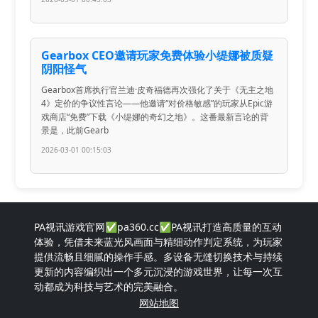
Gearbox CEO邀请玩家免费体验小缇娜被质疑
阴阳怪气
Gearbox首席执行官兰迪·皮奇福德再次强化了关于《无主之地
4》定价的争议性言论——他邀请“对价格敏感”的玩家从Epic游
戏商店“免费”下载《小缇娜的奇幻之地》。这番最新言论的背
景是，此前Gearb
2026-03-01 00:15:03
PA视讯游戏官网✅pa360.cc✅PA视讯打造高质量的互动
体验，凭借未来蓝光风画面与精细动作判定系统，为玩家
提供流畅且细腻的操作手感。多设备无缝切换技术与持续
更新的内容编织出一个多元沉浸的游戏世界，让每一次互
动都成为科技与艺术的完美融合。
网站地图