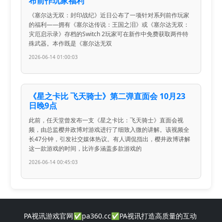
布前作玩家福利
《塞尔达无双：封印战纪》近日公布了一项针对系列前作玩家
的福利——拥有《塞尔达传说：王国之泪》或《塞尔达无双：
灾厄启示录》存档的Switch 2玩家可在新作中免费获取两件特
殊武器。本作既是《塞尔达无双
2026-06-14 01:00:03
《星之卡比 飞天骑士》第二弹直面会 10月23
日晚9点
此前，任天堂曾发布一支《星之卡比：飞天骑士》直面会视
频，由总监樱井政博对游戏进行了细致入微的讲解。该视频全
长47分钟，引发社交媒体热议。有人调侃指出，樱井政博讲解
这一款游戏的时间，比许多涵盖多款游戏的
2026-06-14 00:45:03
PA视讯游戏官网✅pa360.cc✅PA视讯打造高质量的互动