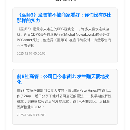
《巫师3》发售前不被商家看好：你们没有B社
那样的实力
《巫师3》是最令人难忘的RPG游戏之一，许多人喜欢这款游
戏。近日CDPR联合首席执行官Michał Nowakowski接受外媒
PCGamer采访，他透露《巫师3》在宣传阶段时，有些零售商
并不看好这
2025-12-07 05:00:03
前B社高管：公司已今非昔比 发生翻天覆地变
化
前B社市场营销部门负责人皮特・海因斯(Pete Hines)在B社工
作了24年，近日分享了他对公司变迁的看法——从早期的辉煌
成就，到被微软收购后的发展现状，B社已今非昔比。近日海
因斯接受DBLTAP
2025-12-07 03:45:03