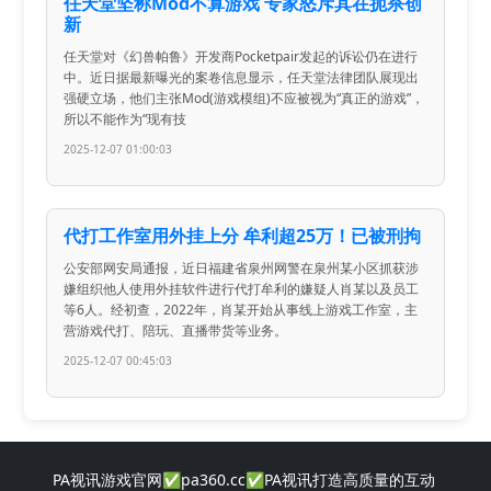
任天堂坚称Mod不算游戏 专家怒斥其在扼杀创
新
任天堂对《幻兽帕鲁》开发商Pocketpair发起的诉讼仍在进行
中。近日据最新曝光的案卷信息显示，任天堂法律团队展现出
强硬立场，他们主张Mod(游戏模组)不应被视为“真正的游戏”，
所以不能作为“现有技
2025-12-07 01:00:03
代打工作室用外挂上分 牟利超25万！已被刑拘
公安部网安局通报，近日福建省泉州网警在泉州某小区抓获涉
嫌组织他人使用外挂软件进行代打牟利的嫌疑人肖某以及员工
等6人。经初查，2022年，肖某开始从事线上游戏工作室，主
营游戏代打、陪玩、直播带货等业务。
2025-12-07 00:45:03
PA视讯游戏官网✅pa360.cc✅PA视讯打造高质量的互动