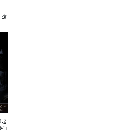
。这
展起
我们