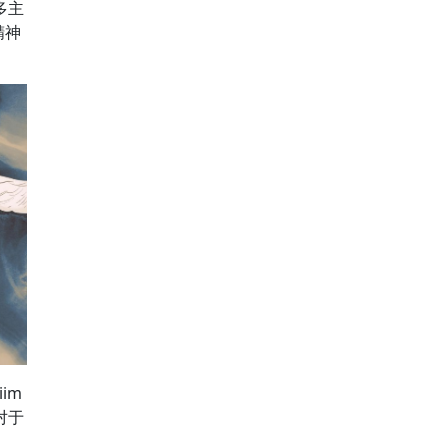
多主
精神
im
了对于