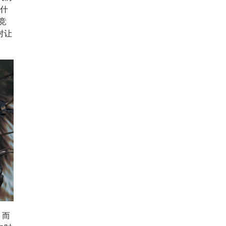
什
竞
对让
，而