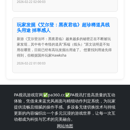
2026-02-22 02:00:03
玩家发掘《艾尔登：黑夜君临》超珍稀道具线
头用途 掉率感人
新游《艾尔登法环：黑夜君临》越来越多的秘密正在不断被玩
家发现，其中有个奇怪的道具“系端（线头）”原文说明是不知
用在哪里，日前已经有高玩发掘出用途了。·想要找到用途先得
得到，但根据国外玩家Hawksha
2026-02-22 01:00:03
PA视讯游戏官网✅pa360.cc✅PA视讯打造高质量的互动
体验，凭借未来蓝光风画面与精细动作判定系统，为玩家
提供流畅且细腻的操作手感。多设备无缝切换技术与持续
更新的内容编织出一个多元沉浸的游戏世界，让每一次互
动都成为科技与艺术的完美融合。
网站地图