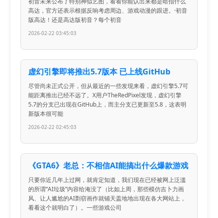
初音未来公布了特别神似艺图，看看你能认出来都是暗指什么
高达，官方还表示根据反响考虑周边、游戏动漫的跟进。·初音
版高达！还是高达版初音？每个初音
2026-02-22 03:45:03
虚幻引擎即将推出5.7版本 已上线GitHub
尽管尚未正式公开，但从最近的一些发现来看，虚幻引擎5.7可
能距离推出已经不远了。X用户TheRedPixel发现，虚幻引擎
5.7的分支已出现在GitHub上，而主分支已更新至5.8，这表明
新版本很可能
2026-02-22 02:45:03
《GTA6》老总：不相信AI能搞出什么爆款游戏
只要你近几年上过网，就肯定知道，我们现在已经被网上泛滥
的所谓“AI垃圾”内容给淹没了（比如上周，那些模仿吉卜力画
风、让人尴尬的AI剽窃画作就铺天盖地地出现在各大网站上，
看看这个就明白了）。一些游戏公司