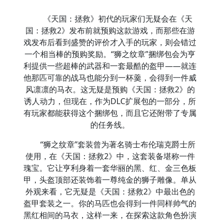
《天国：拯救》初代的玩家们无疑会在《天
国：拯救2》发布前就预购这款游戏，而那些在游
戏发布后看到盛赞的评价才入手的玩家，则会错过
一个相当棒的预购奖励。“狮之纹章”捆绑包会为亨
利提供一些超棒的武器和一套最酷的盔甲——就连
他那匹可靠的战马也能分到一杯羹，会得到一件威
风凛凛的马衣。这无疑是预购《天国：拯救2》的
诱人动力，但现在，作为DLC扩展包的一部分，所
有玩家都能获得这个捆绑包，而且它还附带了专属
的任务线。
“狮之纹章”套装曾为著名骑士布伦瑞克爵士所
使用，在《天国：拯救2》中，这套装备堪称一件
瑰宝。它让亨利身着一套华丽的黑、红、金三色板
甲，头盔顶部还装饰着一尊纯金的狮子雕像。单从
外观来看，它无疑是《天国：拯救2》中最出色的
盔甲套装之一。你的马匹也会得到一件同样帅气的
黑红相间的马衣，这样一来，在探索这款角色扮演