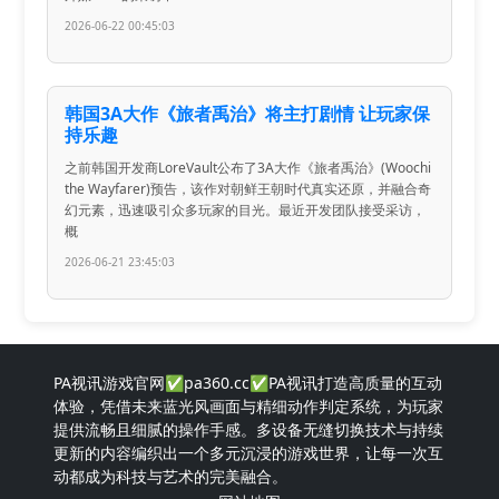
2026-06-22 00:45:03
韩国3A大作《旅者禹治》将主打剧情 让玩家保
持乐趣
之前韩国开发商LoreVault公布了3A大作《旅者禹治》(Woochi
the Wayfarer)预告，该作对朝鲜王朝时代真实还原，并融合奇
幻元素，迅速吸引众多玩家的目光。最近开发团队接受采访，
概
2026-06-21 23:45:03
PA视讯游戏官网✅pa360.cc✅PA视讯打造高质量的互动
体验，凭借未来蓝光风画面与精细动作判定系统，为玩家
提供流畅且细腻的操作手感。多设备无缝切换技术与持续
更新的内容编织出一个多元沉浸的游戏世界，让每一次互
动都成为科技与艺术的完美融合。