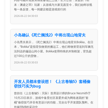
内容与额外免费头饰装备现已上线！官方公告：亲爱的《明
末：渊虚之羽》玩家：从游戏与大家见面至今，我们始终珍视
每一条反馈，每一则建议都是游戏前行的
2026-06-22 04:30:03
小岛确认《死亡搁浅2》中将出现山地背夫
小岛秀夫表示，《死亡搁浅2》中将出现山地背夫Bokka。在日
本，“Bokka”是指背负物资的搬运工，他们将物资背送到车辆无
法到达的偏远山间小屋。Bokka使用特殊的木制框架，背负超
过100公斤的货物，
2026-06-22 03:30:03
开发人员都未曾设想！ 《上古卷轴5》套桶偷
窃技巧实为bug
曾担任《上古卷轴5：天际》首席设计师的Bruce Nesmith于
10月23日表示，游戏中备受社区喜爱并成为网络迷因的"套
桶"偷窃技巧并非有意设计的功能，完全出乎开发团队预料。在
外媒FRVR的采访中