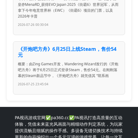
皇@MenaRD_获得EVO Japan 2025《街霸6》世界冠军，从而
拿下今年电竞世界杯（EWC）《街霸6》项目的门票，以及
2026年卡普
2026-07-26 00:30:04
《开炮吧方舟》6月25日上线Steam，售价54
元
概要：由Zing Games开发，Wandering Wizard发行的《开炮
吧方舟》将于6月25日正式登录Steam，售价54元。在刚刚落
幕的Steam新品节中，《开炮吧方舟》就凭借其 “萌系画
2026-07-25 23:45:04
PA视讯游戏官网✅pa360.cc✅PA视讯打造高质量的互动
体验，凭借未来蓝光风画面与精细动作判定系统，为玩家
提供流畅且细腻的操作手感。多设备无缝切换技术与持续
更新的内容编织出一个多元沉浸的游戏世界，让每一次互