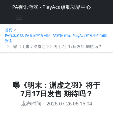
PA视讯游戏 - PlayAce旗舰视界中心
>
首页
PA视讯游戏, PA集团官方网站, PA官网在线, PlayAce官方平台新闻
资讯
>
曝《明末：渊虚之羽》将于7月17日发售 期待吗？
曝《明末：渊虚之羽》将于
7月17日发售 期待吗？
发布时间：2026-07-26 06:15:04