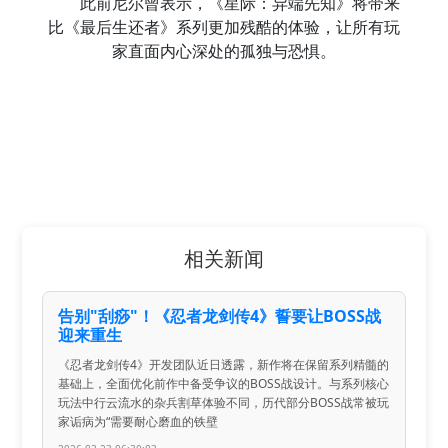
此前尼尔曾表示，《星际：异端先知》将带来
比《最后生还者》系列更加残酷的体验，让所有玩
家直面内心深处的孤独与恐惧。
相关新闻
告别"刮痧"！《忍者龙剑传4》誓要让BOSS战
迎来重生
《忍者龙剑传4》开发团队近日透露，新作将在保留系列精髓的
基础上，全面优化前作中备受争议的BOSS战设计。与系列核心
玩法中行云流水的杂兵割草体验不同，历代部分BOSS战常被玩
家诟病为“需要耐心磨血的铁壁