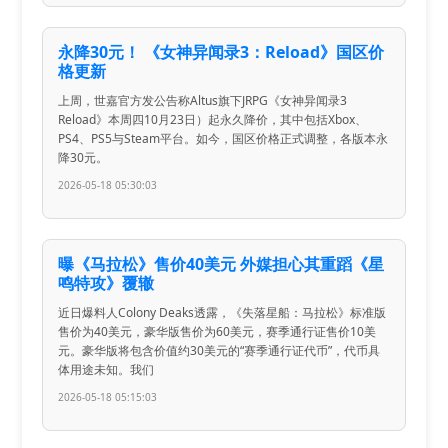
永降30元！ 《女神异闻录3：Reload》国区价
格更新
上周，世嘉官方发公告称Altus旗下JRPG《女神异闻录3
Reload》本周四10月23日）起永久降价，其中包括Xbox、
PS4、PS5与Steam平台。如今，国区价格正式调整，各版本永
降30元。
2026-05-18 05:30:03
曝《马拉松》售价40美元 外媒担心其重蹈《星
鸣特攻》覆辙
近日爆料人Colony Deaks透露，《失落星船：马拉松》标准版
售价为40美元，豪华版售价为60美元，赛季通行证售价10美
元。豪华版将包含价值约30美元的“赛季通行证代币”，代币具
体用途未知。我们
2026-05-18 05:15:03