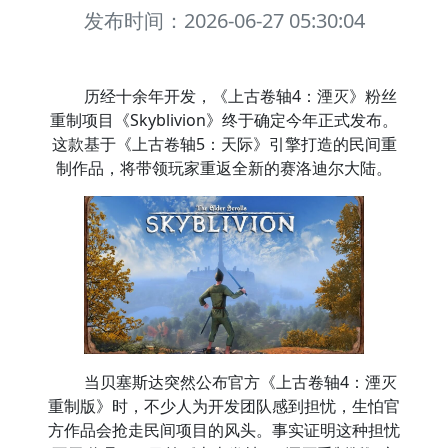
发布时间：2026-06-27 05:30:04
历经十余年开发，《上古卷轴4：湮灭》粉丝
重制项目《Skyblivion》终于确定今年正式发布。
这款基于《上古卷轴5：天际》引擎打造的民间重
制作品，将带领玩家重返全新的赛洛迪尔大陆。
当贝塞斯达突然公布官方《上古卷轴4：湮灭
重制版》时，不少人为开发团队感到担忧，生怕官
方作品会抢走民间项目的风头。事实证明这种担忧