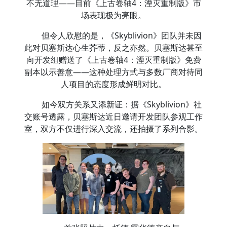
不无道理——目前《上古卷轴4：湮灭重制版》市
场表现极为亮眼。
但令人欣慰的是，《Skyblivion》团队并未因
此对贝塞斯达心生芥蒂，反之亦然。贝塞斯达甚至
向开发组赠送了《上古卷轴4：湮灭重制版》免费
副本以示善意——这种处理方式与多数厂商对待同
人项目的态度形成鲜明对比。
如今双方关系又添新证：据《Skyblivion》社
交账号透露，贝塞斯达近日邀请开发团队参观工作
室，双方不仅进行深入交流，还拍摄了系列合影。