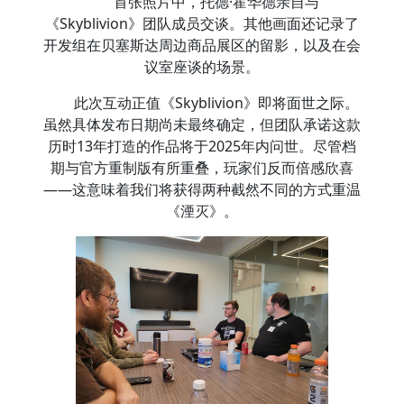
首张照片中，托德·霍华德亲自与
《Skyblivion》团队成员交谈。其他画面还记录了
开发组在贝塞斯达周边商品展区的留影，以及在会
议室座谈的场景。
此次互动正值《Skyblivion》即将面世之际。
虽然具体发布日期尚未最终确定，但团队承诺这款
历时13年打造的作品将于2025年内问世。尽管档
期与官方重制版有所重叠，玩家们反而倍感欣喜
——这意味着我们将获得两种截然不同的方式重温
《湮灭》。