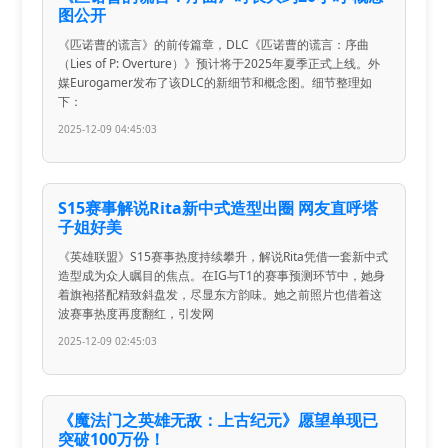
图公开
《匹诺曹的谎言》的前传篇章，DLC《匹诺曹的谎言：序曲
（Lies of P: Overture）》预计将于2025年夏季正式上线。外
媒Eurogamer发布了该DLC的新细节和概念图。细节整理如
下：
2025-12-09 04:45:03
S15赛事解说Rita新中式造型出圈 网友直呼塔
子姐好美
《英雄联盟》S15赛事热度持续攀升，解说Rita凭借一套新中式
造型成为众人瞩目的焦点。在IG与T1的赛事预测环节中，她身
着旗袍搭配精致斜盘发，尽显东方韵味。她之前照片也借着这
波赛事热度再度翻红，引发网
2025-12-09 02:45:03
《魔法门之英雄无敌：上古纪元》愿望单现已
突破100万份！