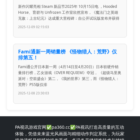
新作闪耀亮相 Steam 新品节2025年 10月15日电 ，Hooded
Horse、育碧与 Unfrozen 工作室欣然宣布，《魔法门之英雄
无敌：上古纪元》达成重大里程碑：自公开试玩版发布并获得
2025-12-09 02:15:03
Fami通新一周销量榜 《怪物猎人：荒野》仅
排第五！
Fami通公开日本新一周（4月14日至4月20日）日本软硬件销
量排行榜，乙女游戏《OVER REQUIEM》夺冠， 《超级马里奥
派对：空前盛会》第二，《我的世界》第三，而《怪物猎人：
荒野》PS5版仅排
2025-12-08 23:30:03
PA视讯游戏官网✅pa360.cc✅PA视讯打造高质量的互动
体验，凭借未来蓝光风画面与精细动作判定系统，为玩家