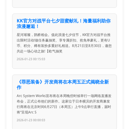
KK官方对战平台七夕甜蜜献礼！海量福利助你
浪漫邂逅！​
星河璀璨，鹊桥相会。值此浪漫七夕佳节，KK官方对战平台推
出限时活动!做任务赢抽奖、享专属折扣、抢免单豪礼，更有U
币、积分、稀有装扮多重好礼相送。8月21日至8月30日，邀您
共赴一场心动之旅!【欧气抽奖
2026-01-23 00:15:03
《罪恶装备》开发商将在本周五正式揭晓全新
作
Arc System Works宣布将在本周晚些时候举行一场网络直播发
布会，正式公布他们的新作。这家位于日本横滨的开发商兼发
行商将在北京时间6月27日（本周五）上午9点举行直播，届时
将“呈现Arc S
2026-01-23 00:00:03