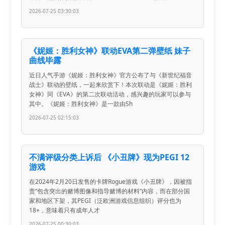
2026-07-25 03:30:03
《妮姬：胜利女神》联动EVA第二弹壁纸 妹子
曲线毕露
近日人气手游《妮姬：胜利女神》官方公布了与《新世纪福音
战士》联动的壁纸，一起来欣赏下！本次联动是《妮姬：胜利
女神》同《EVA》的第二次联动活动，感兴趣的玩家可以参与
其中。《妮姬：胜利女神》是一款由Sh
2026-07-25 02:15:03
不满评级分类上诉后 《小丑牌》现为PEGI 12
游戏
在2024年2月20日发售的卡牌Rogue游戏《小丑牌》，因被指
责“包含突出的赌博图像和指导赌博的材料”内容，而在部分国
家和地区下架，其PEGI（泛欧洲游戏信息组织）评分也为
18+，意味着只有成年人才
2026-07-25 00:30:03