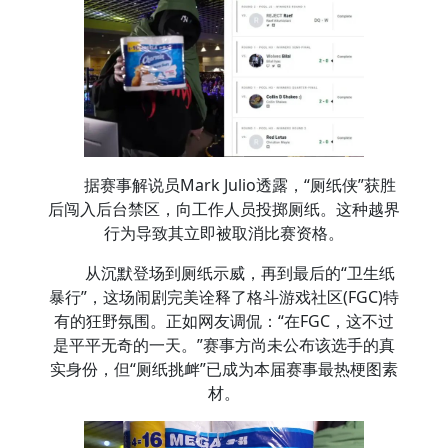
据赛事解说员Mark Julio透露，“厕纸侠”获胜
后闯入后台禁区，向工作人员投掷厕纸。这种越界
行为导致其立即被取消比赛资格。
从沉默登场到厕纸示威，再到最后的“卫生纸
暴行”，这场闹剧完美诠释了格斗游戏社区(FGC)特
有的狂野氛围。正如网友调侃：“在FGC，这不过
是平平无奇的一天。”赛事方尚未公布该选手的真
实身份，但“厕纸挑衅”已成为本届赛事最热梗图素
材。