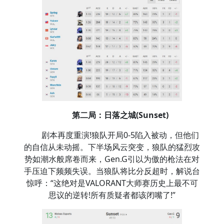
第二局：日落之城(Sunset)
剧本再度重演!狼队开局0-5陷入被动，但他们
的自信从未动摇。下半场风云突变，狼队的猛烈攻
势如潮水般席卷而来，Gen.G引以为傲的枪法在对
手压迫下频频失误。当狼队将比分反超时，解说台
惊呼：“这绝对是VALORANT大师赛历史上最不可
思议的逆转!所有质疑者都该闭嘴了!”