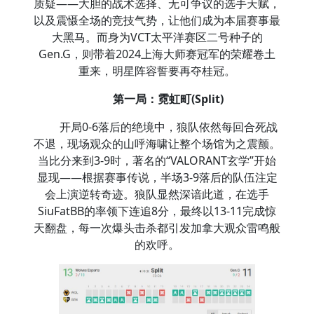
质疑——大胆的战术选择、无可争议的选手天赋，
以及震慑全场的竞技气势，让他们成为本届赛事最
大黑马。而身为VCT太平洋赛区二号种子的
Gen.G，则带着2024上海大师赛冠军的荣耀卷土
重来，明星阵容誓要再夺桂冠。
第一局：霓虹町(Split)
开局0-6落后的绝境中，狼队依然每回合死战
不退，现场观众的山呼海啸让整个场馆为之震颤。
当比分来到3-9时，著名的“VALORANT玄学”开始
显现——根据赛事传说，半场3-9落后的队伍注定
会上演逆转奇迹。狼队显然深谙此道，在选手
SiuFatBB的率领下连追8分，最终以13-11完成惊
天翻盘，每一次爆头击杀都引发加拿大观众雷鸣般
的欢呼。