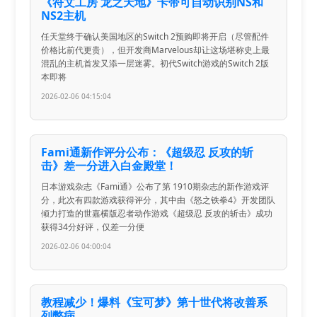
《符文工房 龙之天地》卡带可自动识别NS和
NS2主机
任天堂终于确认美国地区的Switch 2预购即将开启（尽管配件
价格比前代更贵），但开发商Marvelous却让这场堪称史上最
混乱的主机首发又添一层迷雾。初代Switch游戏的Switch 2版
本即将
2026-02-06 04:15:04
Fami通新作评分公布：《超级忍 反攻的斩
击》差一分进入白金殿堂！
日本游戏杂志《Fami通》公布了第 1910期杂志的新作游戏评
分，此次有四款游戏获得评分，其中由《怒之铁拳4》开发团队
倾力打造的世嘉横版忍者动作游戏《超级忍 反攻的斩击》成功
获得34分好评，仅差一分便
2026-02-06 04:00:04
教程减少！爆料《宝可梦》第十世代将改善系
列弊病