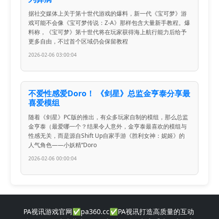
据社交媒体上关于第十世代游戏的爆料，新一代《宝可梦》游
戏可能不会像《宝可梦传说：Z-A》那样包含大量新手教程。爆
料称，《宝可梦》第十世代将在玩家获得海上航行能力后给予
更多自由，不过首个区域仍会保留教程
2026-02-06 03:00:04
不爱性感爱Doro！ 《剑星》总监金亨泰分享最
喜爱模组
随着《剑星》PC版的推出，有众多玩家自制的模组，那么总监
金亨泰（最爱哪一个？结果令人意外，金亨泰最喜欢的模组与
性感无关，而是源自Shift Up自家手游《胜利女神：妮姬》的
人气角色——小妖精“Doro
2026-02-06 00:00:04
PA视讯游戏官网✅pa360.cc✅PA视讯打造高质量的互动