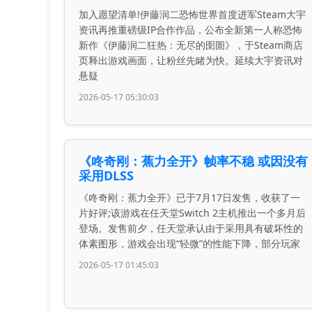
加入愿望清单!伊藤润二恐怖世界首度进军Steam大宇
资讯再推重磅级IP合作作品，公布全新第一人称恐怖
新作《伊藤润二狂热：无尽的囹圄》，于Steam商店
页释出游戏画面，让粉丝先睹为快。延续大宇资讯对
悬疑
2026-05-17 05:30:03
《咚奇刚：蕉力全开》帧率不稳 或因没有
采用DLSS
《咚奇刚：蕉力全开》已于7月17日发售，收获了一
片好评;该游戏在任天堂Switch 2主机推出一个多月后
登场。发售前夕，任天堂承认由于采用具有破坏性的
体素图形，游戏会出现“轻微”的性能下降，部分玩家
2026-05-17 01:45:03