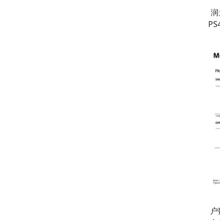
润
P
户