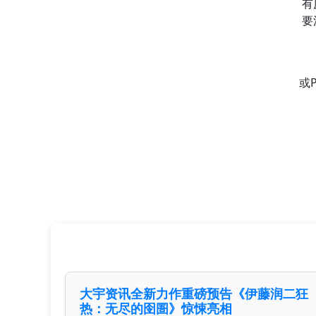
有
要
或
大宇资讯全新力作重磅预告《伊藤润二狂
热：无尽的囹圄》惊悚亮相