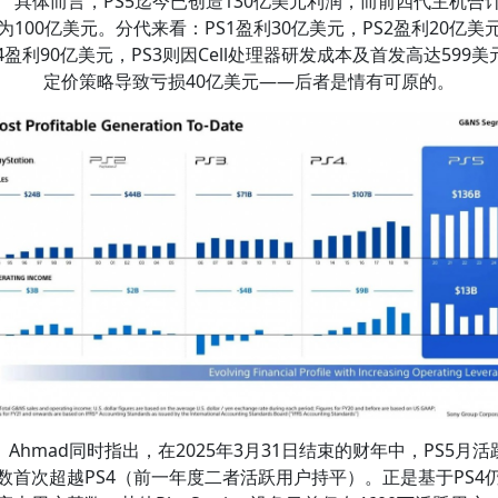
具体而言，PS5迄今已创造130亿美元利润，而前四代主机合
为100亿美元。分代来看：PS1盈利30亿美元，PS2盈利20亿美
S4盈利90亿美元，PS3则因Cell处理器研发成本及首发高达599美
定价策略导致亏损40亿美元——后者是情有可原的。
Ahmad同时指出，在2025年3月31日结束的财年中，PS5月活
数首次超越PS4（前一年度二者活跃用户持平）。正是基于PS4