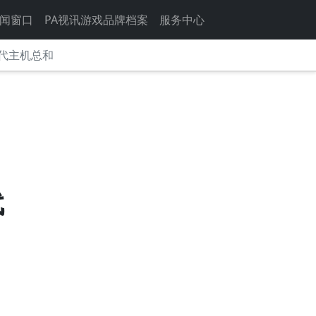
闻窗口
PA视讯游戏品牌档案
服务中心
四代主机总和
！
代