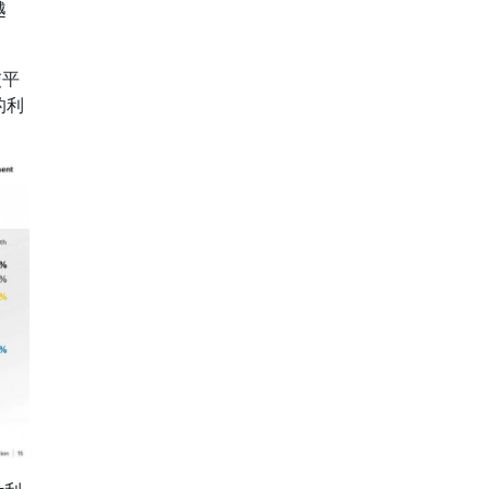
越
交平
的利
。