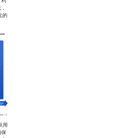
计利
元，
元的
跃用
仍保