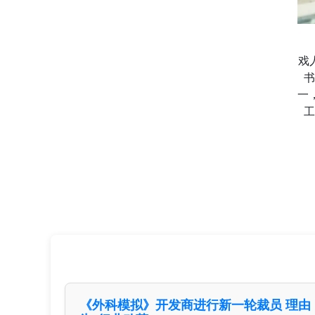
戏
书
一
工
《外科模拟》开发商进行新一轮裁员 理由