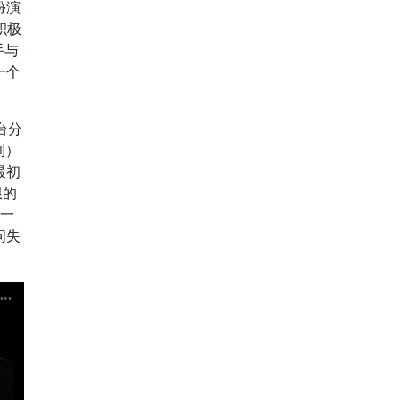
扮演
积极
着手与
一个
平台分
利）
最初
限的
亏一
问失