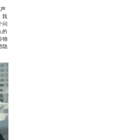
式声
，我
个问
入的
谷物
虑隐