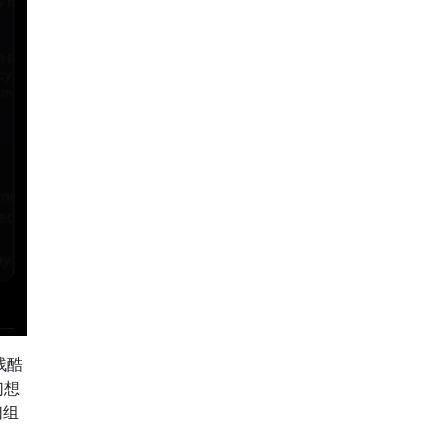
残酷
幻想
幻组