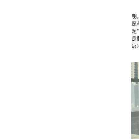
明
愿
题
是
语