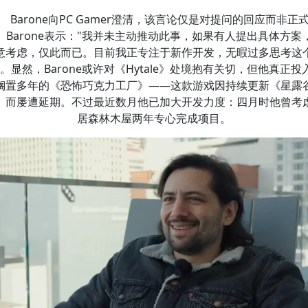
Barone向PC Gamer澄清，该言论仅是对提问的回应而非正
。Barone表示："我并未主动推动此事，如果有人提出具体方案
意考虑，仅此而已。目前我正专注于新作开发，无暇过多思考这
"。显然，Barone或许对《Hytale》处境抱有关切，但他真正投
搁置多年的《恐怖巧克力工厂》——这款游戏因持续更新《星露
》而屡遭延期。不过最近数月他已加大开发力度：四月时他曾考
居森林木屋两年专心完成项目。