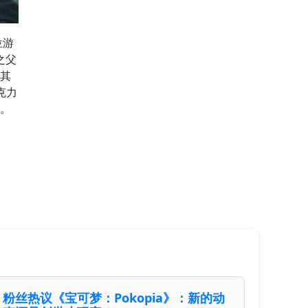
位游
之父
：其
克力
。
粉丝热议《宝可梦：Pokopia》：新的动