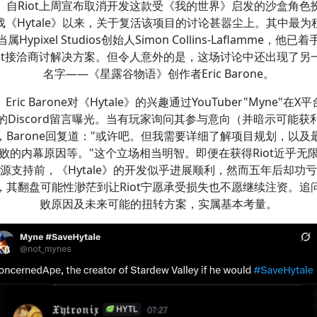
自Riot上周宣布取消开发这款受《我的世界》启发的沙盒角色
戏《Hytale》以来，关于复活该项目的讨论甚嚣尘上。其中最为
属Hypixel Studios创始人Simon Collins-Laflamme，他已
iot接洽商讨解决方案。但令人意外的是，这场讨论中还出现了另
名字——《星露谷物语》创作者Eric Barone。
Eric Barone对《Hytale》的兴趣通过YouTuber"Myne"在X
的Discord留言曝光。当有玩家询问其参与意向（并暗示可能获
，Barone回复道："或许吧。但我需要详细了解项目规划，以及
败的内幕原因等。"这个立场相当明智。即便在获得Riot近乎无
源支持前，《Hytale》的开发似乎进展顺利，然而五年后却功
，其翻盘可能性渺茫到让Riot宁愿承受损失也不愿继续注资。追
败原因及未来可能的扭转方案，实属基本考量。