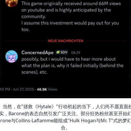
当然，在"拯救《Hytale》"行动初起的当下，人们尚不愿直面
实，Barone的表态自然引发广泛关注。部分狂热粉丝甚至开始
arone与Collins-Laflamme能组成"Hulk Hogan与Mr. T"式的梦
合。