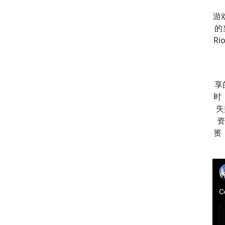
游
的当
R
享
时
失
资
篑