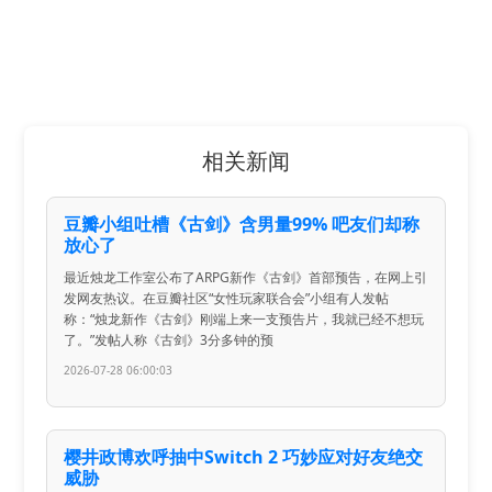
相关新闻
豆瓣小组吐槽《古剑》含男量99% 吧友们却称
放心了
最近烛龙工作室公布了ARPG新作《古剑》首部预告，在网上引
发网友热议。在豆瓣社区“女性玩家联合会”小组有人发帖
称：“烛龙新作《古剑》刚端上来一支预告片，我就已经不想玩
了。”发帖人称《古剑》3分多钟的预
2026-07-28 06:00:03
樱井政博欢呼抽中Switch 2 巧妙应对好友绝交
威胁