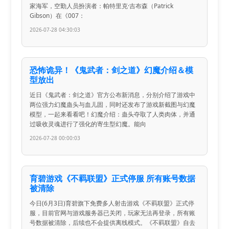
家海军，空勤人员扮演者：帕特里克·吉布森（Patrick
Gibson）在《007：
2026-07-28 04:30:03
恐怖诡异！《鬼武者：剑之道》幻魔介绍＆模
型放出
近日《鬼武者：剑之道》官方公布新消息，分别介绍了游戏中
两位强力幻魔蛊头与血儿固，同时还发布了游戏新截图与幻魔
模型，一起来看看吧！幻魔介绍：蛊头夺取了人类肉体，并通
过吸收灵魂进行了强化的寄生型幻魔。能向
2026-07-28 00:00:03
育碧游戏《不羁联盟》正式停服 所有账号数据
被清除
今日(6月3日)育碧旗下免费多人射击游戏《不羁联盟》正式停
服，目前官网与游戏服务器已关闭，玩家无法再登录，所有账
号数据被清除，后续也不会提供离线模式。《不羁联盟》自去