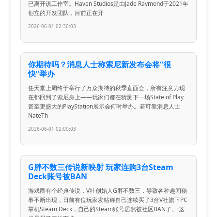
已离开该工作室。Haven Studios是由Jade Raymond于2021年
创立的开发团队，目前正在开
2026-06-01 02:30:03
你期待吗？消息人士称索尼新发布会将“很
快”举办
任天堂上周终于举行了万众期待的秋季直面会，所有注意力现
在都回到了索尼身上——玩家们都在猜测下一场State of Play
甚至更盛大的PlayStation展示会何时举办。若可靠消息人士
NateTh
2026-06-01 02:00:03
G胖不数三传说新映射 玩家连购3台Steam
Deck账号被BAN
游戏圈有个经典传说，V社创始人G胖不数三，导致各种趣闻秘
事不断出现，日前有位玩家发帖称自己连续买了3台V社旗下PC
掌机Steam Deck，自己的Steam账号居然被社区BAN了。·这