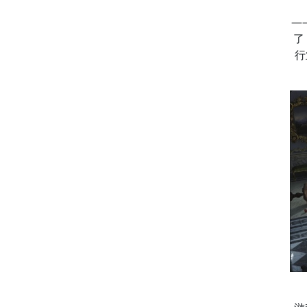
—
了
行