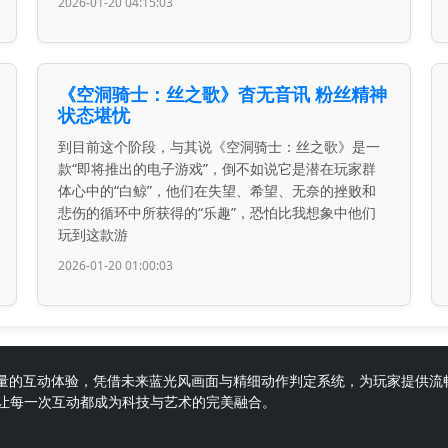
2026-01-20 04:15:03
《空洞骑士：丝之歌》杳无音讯 粉丝精神
状态堪忧
到目前这个阶段，与其说《空洞骑士：丝之歌》是一
款“即将推出的电子游戏”，倒不如说它是潜在玩家群
体心中的“白鲸”，他们在失望、希望、无奈的挫败和
悲伤的循环中所获得的“乐趣”，恐怕比我想象中他们
玩到这款游
2026-01-20 01:00:03
打造高质量的互动体验，凭借未来蓝光风画面与精细动作判定系统，为玩家提
让每一次互动都成为科技与艺术的完美融合。