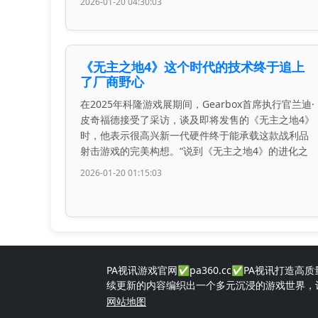
2026-01-20 04:30:03
《无主之地4》这个时代的技术终于追上
了厂商野心
在2025年科隆游戏展期间，Gearbox首席执行官兰迪·
皮奇福德接受了采访，谈及即将发售的《无主之地4》
时，他表示很高兴新一代硬件终于能承载这款战利品
射击游戏的完美构想。“说到《无主之地4》的进化之
2026-01-20 01:15:03
PA视讯游戏官网✅pa360.cc✅PA视讯
续更新的内容编织出一个多元沉浸的游戏世界，
网站地图