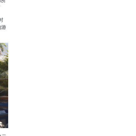
和所
”
时
的游