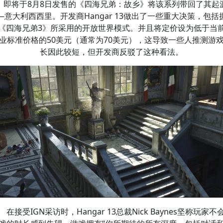
即将于8月8日发售的《四海兄弟：故乡》将该系列带回了其起
—意大利西西里。开发商Hangar 13做出了一些重大决策，包括
《四海兄弟3》所采用的开放世界模式。并且将定价设为低于当
业标准价格的50美元（通常为70美元），这导致一些人推测游
长因此较短，但开发商反驳了这种看法。
在接受IGN采访时，Hangar 13总裁Nick Baynes坚称玩家不