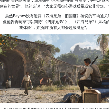
戏的时长感到失望，游戏拥有“你所期待的所有深度，包括对话
创造的世界”。他补充说：“大家无需担心游戏质量或它非常短。
虽然Baynes没有透露《四海兄弟：旧国度》确切的平均通关
，但他告诉玩家可以期待“《四海兄弟1》、《四海兄弟2》风格
戏体验”，并预测“所有人都会超级满意”。