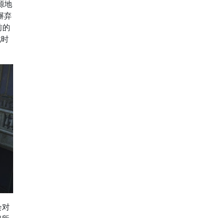
源地
摒弃
前的
戏时
会对