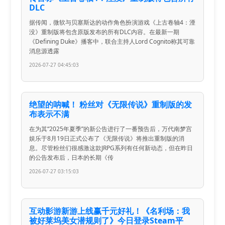
DLC
据传闻，微软与贝塞斯达的动作角色扮演游戏《上古卷轴4：湮
没》重制版将包含原版发布的所有DLC内容。在最新一期
《Defining Duke》播客中，联合主持人Lord Cognito称其可靠
消息源透露
2026-07-27 04:45:03
绝望的呐喊！ 粉丝对《无限传说》重制版的发
布表示不满
在为其“2025年夏季”的新公告进行了一番预告后，万代南梦宫
娱乐于8月19日正式公布了《无限传说》将推出重制版的消
息。尽管粉丝们很感激这款JRPG系列有任何新动态，但在昨日
的公告发布后，日本的长期《传
2026-07-27 03:15:03
互动影游新游上线赢千元好礼！《名利场：我
被好莱坞美女潜规则了》今日登录Steam平