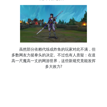
虽然部分依赖代练或炸鱼的玩家对此不满，但
多数网友力挺拳头的决定。不过也有人质疑：在道
高一尺魔高一丈的网游世界，这些新规究竟能发挥
多大效力?