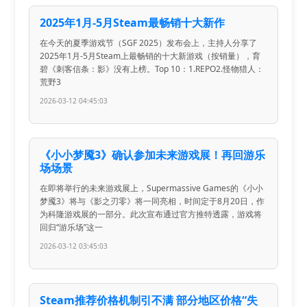
2025年1月-5月Steam最畅销十大新作
在今天的夏季游戏节（SGF 2025）发布会上，主持人分享了
2025年1月-5月Steam上最畅销的十大新游戏（按销量），育
碧《刺客信条：影》没有上榜。Top 10：1.REPO2.怪物猎人：
荒野3
2026-03-12 04:45:03
《小小梦魇3》确认参加未来游戏展！再回游乐
场场景
在即将举行的未来游戏展上，Supermassive Games的《小小
梦魇3》将与《影之刃零》将一同亮相，时间定于8月20日，作
为科隆游戏展的一部分。此次宣布通过官方推特透露，游戏将
回归“游乐场”这一
2026-03-12 03:45:03
Steam推荐价格机制引不满 部分地区价格“失