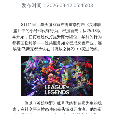
发布时间：2026-03-12 05:45:03
8月11日，拳头游戏宣布将重拳打击《英雄联
盟》中的小号和代练行为。根据新规，从25.18版
本开始，任何通过代打提升账号段位并牟利的行为
都将面临封禁——这类服务如今已成灰色产业，连
埃隆·马斯克都承认在《流放之路2》中买过代练。
一位以《英雄联盟》账号代练和转卖为生的玩
家，在社交平台愤怒质问拳头游戏开发者。他@拳