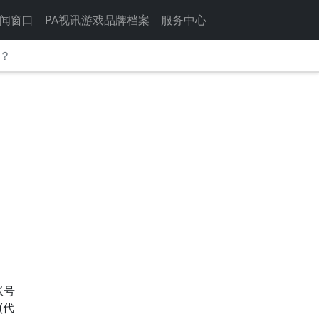
闻窗口
PA视讯游戏品牌档案
服务中心
目？
》
？
账号
(代