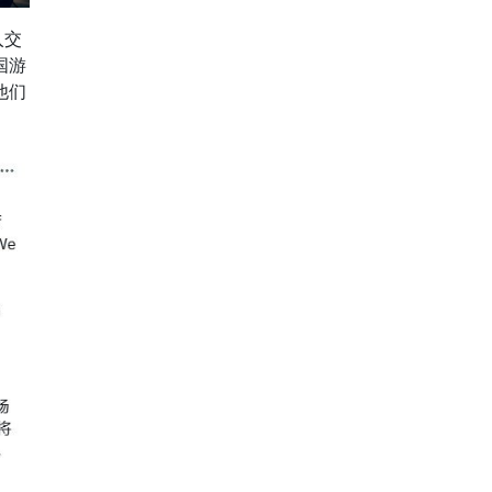
入交
国游
他们