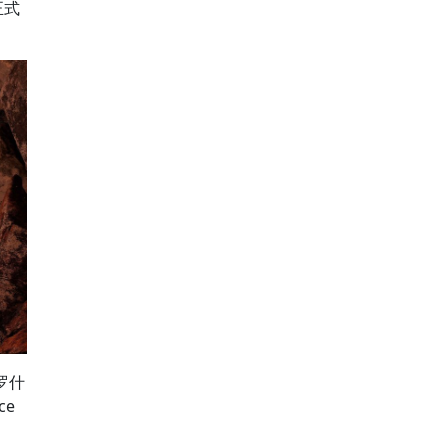
正式
罗什
ce