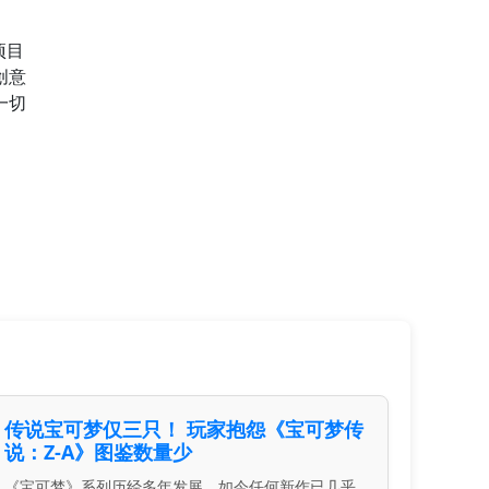
项目
创意
一切
传说宝可梦仅三只！ 玩家抱怨《宝可梦传
说：Z-A》图鉴数量少
《宝可梦》系列历经多年发展，如今任何新作已几乎