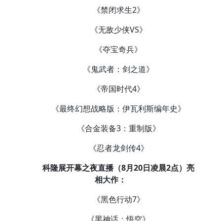
《禁闭求生2》
《无敌少侠VS》
《夺宝奇兵》
《鬼武者：剑之道》
《帝国时代4》
《最终幻想战略版：伊瓦利斯编年史》
《合金装备3：重制版》
《忍者龙剑传4》
科隆展开幕之夜直播（8月20日凌晨2点）亮
相大作：
《黑色行动7》
《黑神话：悟空》