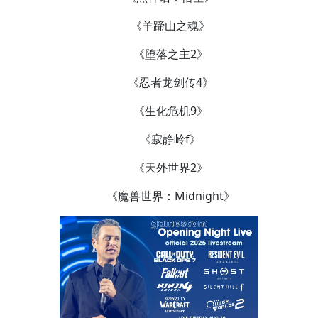
《羊蹄山之魂》
《堕落之主2》
《忍者龙剑传4》
《生化危机9》
《寂静岭f》
《天外世界2》
《魔兽世界：Midnight》