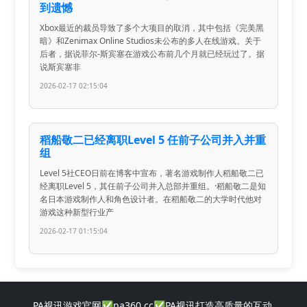
到遗憾
Xbox最近的裁员导致了多个大项目的取消，其中包括《完美黑
暗》和Zenimax Online Studios未公布的多人在线游戏。关于
后者，据说菲尔-斯宾塞在游戏公布前几个月就已经玩过了。据
说斯宾塞非
2026-02-17 02:15:04
稻船敬二已经离职Level 5 任前子公司并入并重
组
Level 5社CEO日前在博客中宣布，著名游戏制作人稻船敬二已
经离职Level 5，其任前子公司并入总部并重组。·稻船敬二是知
名日本游戏制作人和角色设计者。在稻船敬二的大学时代他对
游戏这种新型行业产
2026-02-17 01:15:04
PA视讯游戏官网✅pa360.cc✅PA视讯打造高质量的互动